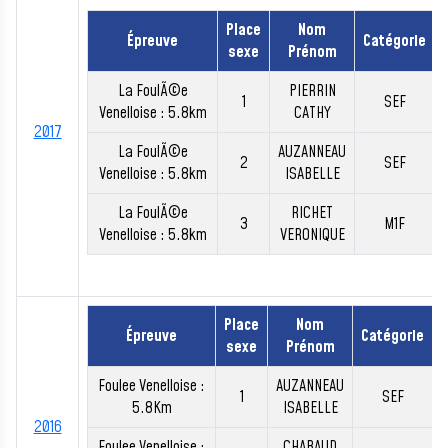
Place
Nom
Épreuve
Catégorie
sexe
Prénom
La FoulÃ©e
PIERRIN
1
SEF
Venelloise : 5.8km
CATHY
2017
La FoulÃ©e
AUZANNEAU
2
SEF
Venelloise : 5.8km
ISABELLE
La FoulÃ©e
RICHET
3
M1F
Venelloise : 5.8km
VERONIQUE
Place
Nom
Épreuve
Catégorie
sexe
Prénom
Foulee Venelloise :
AUZANNEAU
1
SEF
5.8Km
ISABELLE
2016
Foulee Venelloise :
CHABAUD