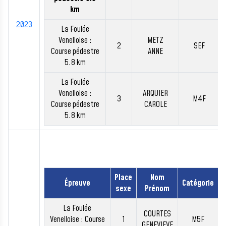
km
2023
La Foulée
Venelloise :
METZ
2
SEF
Course pédestre
ANNE
5.8 km
La Foulée
Venelloise :
ARQUIER
3
M4F
Course pédestre
CAROLE
5.8 km
Place
Nom
Épreuve
Catégorie
sexe
Prénom
La Foulée
COURTES
Venelloise : Course
1
M5F
GENEVIEVE