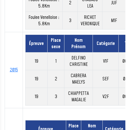
2
JUF
5.8Km
LEA
Foulee Venelloise :
RICHET
3
M1F
5.8Km
VERONIQUE
Place
Nom
Épreuve
Catégorie
Te
sexe
Prénom
DELFINO
19
1
V1F
00:
CHRISTINE
2015
CABRERA
19
2
SEF
00:
MAELYS
CHIAPPETTA
19
3
V2F
00:
MAGALIE
Place
Nom
Épreuve
Catégorie