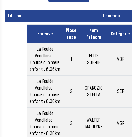
Édition
Femmes
Place
Nom
Épreuve
Catégorie
sexe
Prénom
La Foulée
Venelloise :
ELLIS
1
M3F
Course duo mere
SOPHIE
enfant : 6,06km
La Foulée
Venelloise :
GRANOZIO
2
SEF
Course duo mere
STELLA
enfant : 6,06km
La Foulée
Venelloise :
WALTER
3
M5F
Course duo mere
MARILYNE
enfant : 6,06km