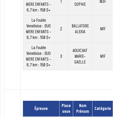
1
M3F
MERE ENFANTS -
SOPHIE
6,7 km : 150 D+
La Foulée
Venelloise : DUO
BALLATORE
2
M1F
MERE ENFANTS -
ALEXIA
6,7 km : 150 D+
La Foulée
AOUICHAT
Venelloise : DUO
3
MARIE-
M1F
MERE ENFANTS -
GAELLE
6,7 km : 150 D+
Place
Nom
Épreuve
Catégorie
sexe
Prénom