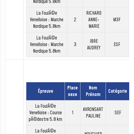
Nordique 5.8km
La FoulÃ©e
RICHARD
Venelloise : Marche
2
ANNE-
M3F
Nordique 5.8km
MARIE
La FoulÃ©e
IBRE
Venelloise : Marche
3
ESF
AUDREY
Nordique 5.8km
Place
Nom
Épreuve
Catégorie
sexe
Prénom
La FoulÃ©e
AVRONSART
Venelloise : Course
1
SEF
PAULINE
pÃ©destre 5.8 km
La FoulÃ©e