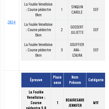
La Foulée Venelloise
SINQUIN
: Course pédestre
1
SEF
CAROLE
6km
2024
La Foulée Venelloise
GOEDERT
: Course pédestre
2
SEF
JULIETTE
6km
La Foulée Venelloise
GOUFFIER
: Course pédestre
3
ANA-
SEF
6km
IZAURA
Place
Nom
Épreuve
Catégorie
sexe
Prénom
La Foulée
Venelloise :
BEAUREGARD
Course
1
M1F
JENNIFER
pédestre 5.8