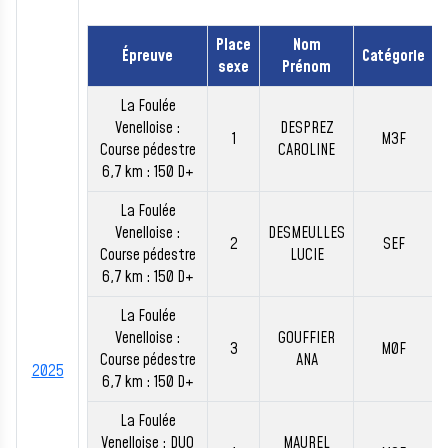
Place
Nom
Épreuve
Catégorie
sexe
Prénom
La Foulée
Venelloise :
DESPREZ
1
M3F
Course pédestre
CAROLINE
6,7 km : 150 D+
La Foulée
Venelloise :
DESMEULLES
2
SEF
Course pédestre
LUCIE
6,7 km : 150 D+
La Foulée
Venelloise :
GOUFFIER
3
M0F
Course pédestre
ANA
2025
6,7 km : 150 D+
La Foulée
Venelloise : DUO
MAUREL