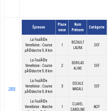
Place
Nom
Épreuve
Catégorie
sexe
Prénom
La FoulÃ©e
BEZAULT
Venelloise : Course
1
SEF
0
LAURA
pÃ©destre 5.8 km
La FoulÃ©e
DORILAS
Venelloise : Course
2
SEF
ALINE
pÃ©destre 5.8 km
La FoulÃ©e
ESCALE
Venelloise : Course
3
SEF
2019
MAGALI
pÃ©destre 5.8 km
La FoulÃ©e
CLAVEL
Venelloise : Marche
1
M2F
0
CAROLINE