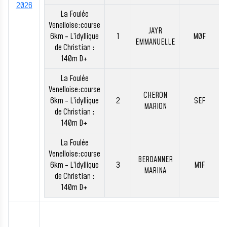
2026
La Foulée
Venelloise:course
JAYR
6km - L’idyllique
1
M0F
EMMANUELLE
de Christian :
140m D+
La Foulée
Venelloise:course
CHERON
6km - L’idyllique
2
SEF
MARION
de Christian :
140m D+
La Foulée
Venelloise:course
BERDANNER
6km - L’idyllique
3
M1F
MARINA
de Christian :
140m D+