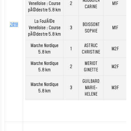
NOUGUIER
Venelloise : Course
2
M1F
CARINE
pÃ©destre 5.8 km
La FoulÃ©e
2018
BOISSONT
Venelloise : Course
3
M1F
SOPHIE
pÃ©destre 5.8 km
Marche Nordique
ASTRUC
1
M2F
5.8 km
CHRISTINE
Marche Nordique
MERIOT
2
M2F
5.8 km
GINETTE
GUILBARD
Marche Nordique
3
MARIE-
M3F
5.8 km
HELENE