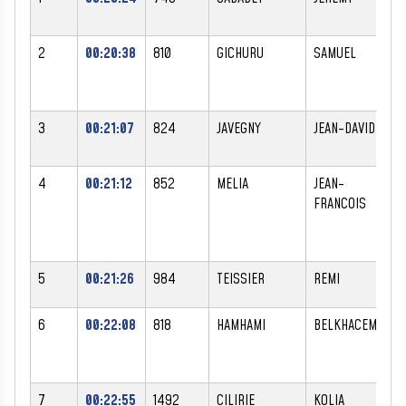
2
00:20:38
810
GICHURU
SAMUEL
M
3
00:21:07
824
JAVEGNY
JEAN-DAVID
M
4
00:21:12
852
MELIA
JEAN-
M
FRANCOIS
5
00:21:26
984
TEISSIER
REMI
M
6
00:22:08
818
HAMHAMI
BELKHACEM
M
7
00:22:55
1492
CILIRIE
KOLIA
M