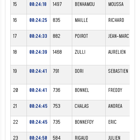
15
00:24:18
1497
BENHAMOU
MOUSSA
M
16
00:24:25
835
MAILLE
RICHARD
M
17
00:24:33
882
POIROT
JEAN-MARC
M
18
00:24:39
1468
ZULLI
AURELIEN
M
19
00:24:41
791
DORI
SEBASTIEN
M
20
00:24:41
736
BONNEL
FREDDY
M
21
00:24:45
753
CHALAS
ANDREA
M
22
00:24:45
735
BONNEFOY
ERIC
M
23
00:24:50
584
RIGAUD
JULIEN
M