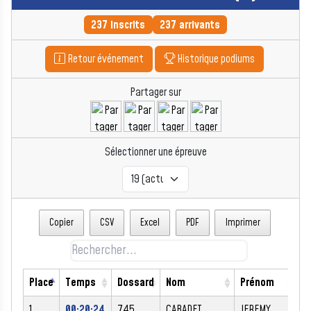
237 inscrits
237 arrivants
Retour événement
Historique podiums
Partager sur
Sélectionner une épreuve
Copier
CSV
Excel
PDF
Imprimer
Place
Temps
Dossard
Nom
Prénom
S
1
00:20:24
745
CABADET
JEREMY
M