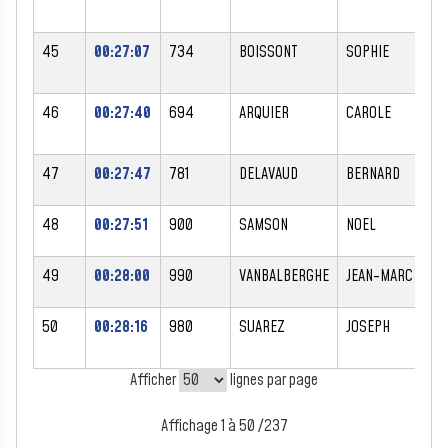
45
00:27:07
734
BOISSONT
SOPHIE
F
46
00:27:40
694
ARQUIER
CAROLE
F
47
00:27:47
781
DELAVAUD
BERNARD
M
48
00:27:51
900
SAMSON
NOEL
M
49
00:28:00
990
VANBALBERGHE
JEAN-MARC
M
50
00:28:16
980
SUAREZ
JOSEPH
M
Afficher
lignes par page
Affichage 1 à 50 /237