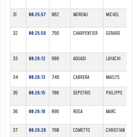
31
00:25:57
862
MOREAU
MICHEL
M
32
00:25:59
756
CHARPENTIER
GERARD
M
33
00:26:12
689
AOUADI
LAYACHI
M
34
00:26:13
746
CABRERA
MAELYS
F
35
00:26:15
786
DEPETRIS
PHILIPPE
M
36
00:26:18
896
ROSA
MARC
M
37
00:26:28
760
COMETTO
CHRISTIAN
M