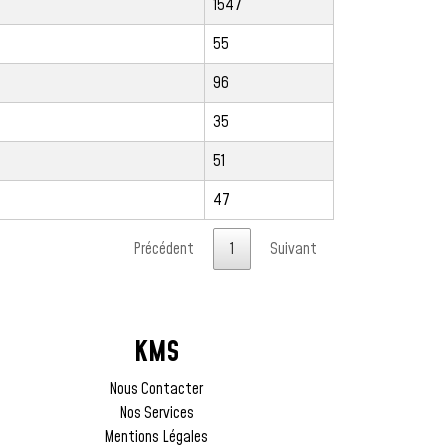
1547
55
96
35
51
47
Précédent
1
Suivant
KMS
Nous Contacter
Nos Services
Mentions Légales