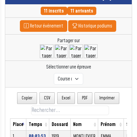
11 inscrits
11 arrivants
Retour événement
Historique podiums
Partager sur
Sélectionner une épreuve
Copier
CSV
Excel
PDF
Imprimer
Place
Temps
Dossard
Nom
Prénom
Sexe
1
00:03:53
1919
MONTLEVIER
EMMA
F