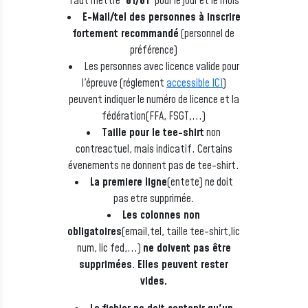
faut mettre
'01/01'
pour le jour et le mois
E-Mail/tel des personnes à inscrire
fortement recommandé
(personnel de
préférence)
Les personnes avec licence valide pour
l'épreuve (réglement
accessible ICI
)
peuvent indiquer le numéro de licence et la
fédération(FFA, FSGT,...)
Taille pour le tee-shirt
non
contreactuel, mais indicatif. Certains
évenements ne donnent pas de tee-shirt.
La premiere ligne
(entete) ne doit
pas etre supprimée.
Les colonnes non
obligatoires
(email,tel, taille tee-shirt,lic
num, lic fed,...)
ne doivent pas être
supprimées
.
Elles peuvent rester
vides.