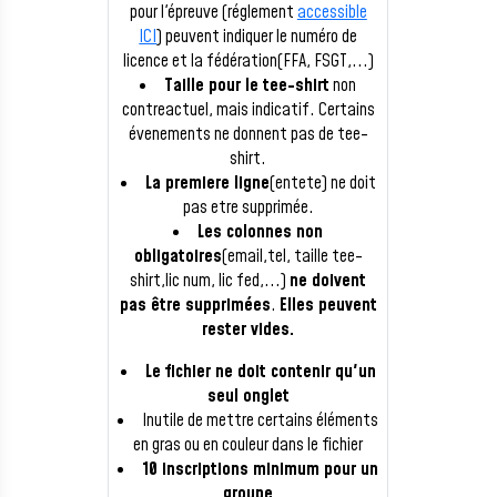
pour l'épreuve (réglement
accessible
ICI
) peuvent indiquer le numéro de
licence et la fédération(FFA, FSGT,...)
Taille pour le tee-shirt
non
contreactuel, mais indicatif. Certains
évenements ne donnent pas de tee-
shirt.
La premiere ligne
(entete) ne doit
pas etre supprimée.
Les colonnes non
obligatoires
(email,tel, taille tee-
shirt,lic num, lic fed,...)
ne doivent
pas être supprimées
.
Elles peuvent
rester vides.
Le fichier ne doit contenir qu'un
seul onglet
Inutile de mettre certains éléments
en gras ou en couleur dans le fichier
10 inscriptions minimum pour un
groupe