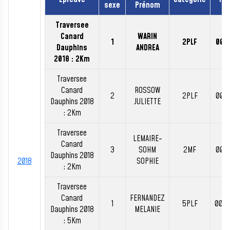
sexe
Prénom
Traversee
Canard
WARIN
1
2PLF
00:1
Dauphins
ANDREA
2018 : 2Km
Traversee
Canard
ROSSOW
2
2PLF
00:1
Dauphins 2018
JULIETTE
: 2Km
Traversee
LEMAIRE-
Canard
3
SOHM
2MF
00:2
Dauphins 2018
2018
SOPHIE
: 2Km
Traversee
Canard
FERNANDEZ
1
5PLF
00:5
Dauphins 2018
MELANIE
: 5Km