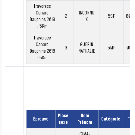
Traversee
Canard
INCONNU
2
5SF
00:5
Dauphins 2018
X
: 5Km
Traversee
Canard
GUERIN
3
5MF
01:0
Dauphins 2018
NATHALIE
: 5Km
Place
Nom
Épreuve
Catégorie
Te
sexe
Prénom
CIMA-