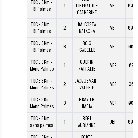
TDC : 3Km -
1
LIBERATORE
VEF
00:4
Bi Palmes
CATHERINE
TDC : 3Km -
DA-COSTA
2
VEF
00:4
Bi Palmes
NATACHA
TDC : 3Km -
ROIG
3
VEF
00:4
Bi Palmes
ISABELLE
TDC : 3Km -
GUERIN
1
VEF
00:3
Mono Palmes
NATHALIE
TDC : 3Km -
JACQUEMART
2
VEF
00:4
Mono Palmes
VALERIE
TDC : 3Km -
GRAVIER
3
VEF
00:4
Mono Palmes
NADIA
TDC : 3Km -
REGI
1
JEF
00:4
sans palmes
AURIANNE
TDC : 3Km -
FORTE