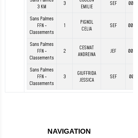
Sans Palmes
COULON
3
SEF
00:4
3 KM
EMILIE
Sans Palmes
PIGNOL
FFN -
1
SEF
00:4
CELIA
Classements
Sans Palmes
CESMAT
FFN -
2
JEF
00:4
ANDREINA
Classements
Sans Palmes
GIUFFRIDA
FFN -
3
SEF
00:5
JESSICA
Classements
NAVIGATION