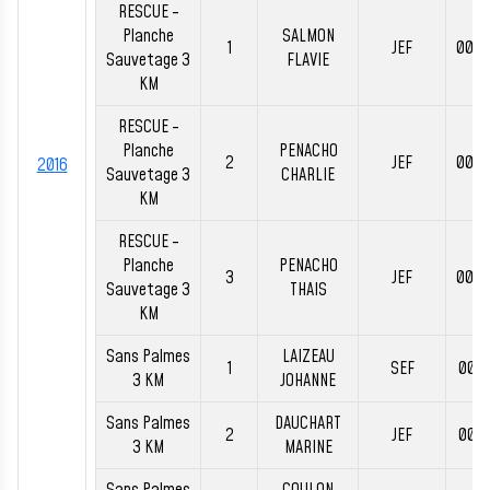
RESCUE -
Planche
SALMON
1
JEF
00:3
Sauvetage 3
FLAVIE
KM
RESCUE -
Planche
PENACHO
2
JEF
00:3
2016
Sauvetage 3
CHARLIE
KM
RESCUE -
Planche
PENACHO
3
JEF
00:4
Sauvetage 3
THAIS
KM
Sans Palmes
LAIZEAU
1
SEF
00:4
3 KM
JOHANNE
Sans Palmes
DAUCHART
2
JEF
00:4
3 KM
MARINE