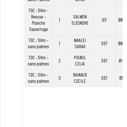
TDC : 5Km -
Rescue -
SALMON
1
JEF
00:3
Planche
ELEONORE
Sauvetage
TDC : 5Km -
MAALEJ
1
SEF
00:5
sans palmes
SARAH
TDC : 5Km -
PIGNOL
2
SEF
01:0
sans palmes
CELIA
TDC : 5Km -
RAINAUD
3
SEF
01:0
sans palmes
CECILE