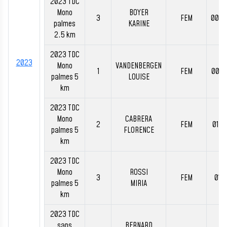
2023 TDC
Mono
BOYER
3
FEM
00:4
palmes
KARINE
2.5 km
2023 TDC
2023
Mono
VANDENBERGEN
1
FEM
00:5
palmes 5
LOUISE
km
2023 TDC
Mono
CABRERA
2
FEM
01:0
palmes 5
FLORENCE
km
2023 TDC
Mono
ROSSI
3
FEM
01:1
palmes 5
MIRIA
km
2023 TDC
sans
BERNARD