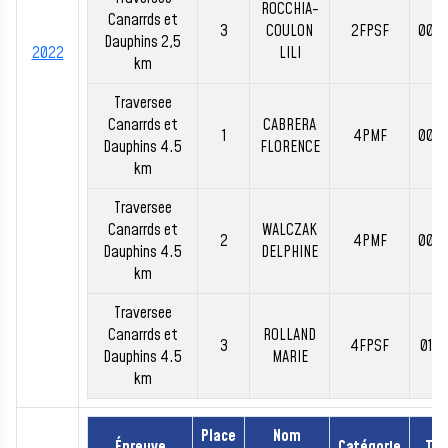
ROCCHIA-
Canarrds et
3
COULON
2FPSF
00:3
Dauphins 2,5
2022
LILI
km
Traversee
Canarrds et
CABRERA
1
4PMF
00:5
Dauphins 4.5
FLORENCE
km
Traversee
Canarrds et
WALCZAK
2
4PMF
00:5
Dauphins 4.5
DELPHINE
km
Traversee
Canarrds et
ROLLAND
3
4FPSF
01:0
Dauphins 4.5
MARIE
km
Place
Nom
Épreuve
Catégorie
Te