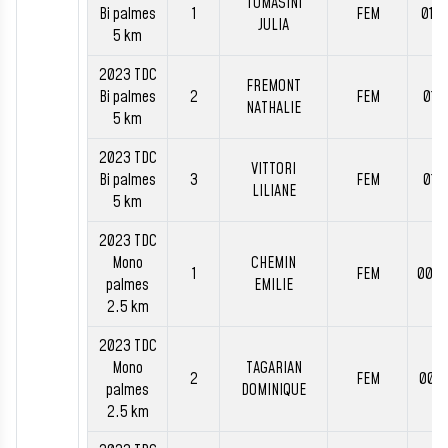
TOMASINI
Bi palmes
1
FEM
01:1
JULIA
5 km
2023 TDC
FREMONT
Bi palmes
2
FEM
01:1
NATHALIE
5 km
2023 TDC
VITTORI
Bi palmes
3
FEM
01:2
LILIANE
5 km
2023 TDC
Mono
CHEMIN
1
FEM
00:3
palmes
EMILIE
2.5 km
2023 TDC
Mono
TAGARIAN
2
FEM
00:3
palmes
DOMINIQUE
2.5 km