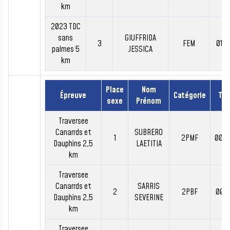
km
2023 TDC
sans
GIUFFRIDA
3
FEM
01:2
palmes 5
JESSICA
km
Place
Nom
Épreuve
Catégorie
Te
sexe
Prénom
Traversee
Canarrds et
SUBRERO
1
2PMF
00:3
Dauphins 2,5
LAETITIA
km
Traversee
Canarrds et
SARRIS
2
2PBF
00:3
Dauphins 2,5
SEVERINE
km
Traversee