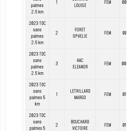
1
FEM
00:4
palmes
LOUISE
2.5 km
2023 TDC
sans
FORET
2
FEM
00:4
palmes
OPHELIE
2.5 km
2023 TDC
sans
HAC
3
FEM
00:4
palmes
ELEANOR
2.5 km
2023 TDC
sans
LETRILLARD
1
FEM
01:2
palmes 5
MARGO
km
2023 TDC
sans
BOUCHARD
2
FEM
01:2
palmes 5
VICTOIRE