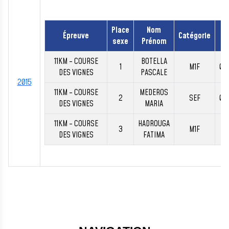
Place
Nom
Épreuve
Catégorie
T
sexe
Prénom
11KM - COURSE
BOTELLA
1
M1F
00
DES VIGNES
PASCALE
2015
11KM - COURSE
MEDEROS
2
SEF
00
DES VIGNES
MARIA
11KM - COURSE
HADROUGA
3
M1F
00
DES VIGNES
FATIMA