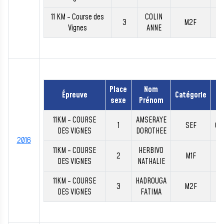
11 KM - Course des
COLIN
3
M2F
00
Vignes
ANNE
Place
Nom
Épreuve
Catégorie
T
sexe
Prénom
11KM - COURSE
AMSERAYE
1
SEF
00
DES VIGNES
DOROTHEE
2016
11KM - COURSE
HERBIVO
2
M1F
00
DES VIGNES
NATHALIE
11KM - COURSE
HADROUGA
3
M2F
00
DES VIGNES
FATIMA