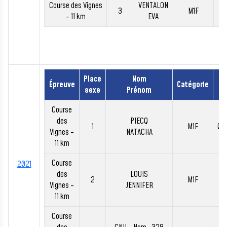
Course des Vignes
VENTALON
3
M1F
00
- 11 km
EVA
Place
Nom
Épreuve
Catégorie
T
sexe
Prénom
Course
des
PIECQ
1
M1F
00
Vignes -
NATACHA
11 km
Course
2021
des
LOUIS
2
M1F
00
Vignes -
JENNIFER
11 km
Course