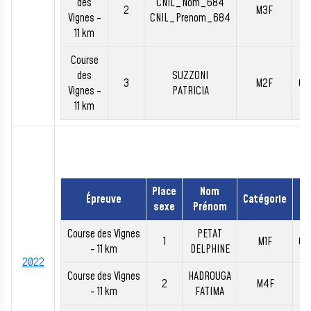
des
CNIL_Nom_684
2
M3F
00
Vignes -
CNIL_Prenom_684
11 km
Course
des
SUZZONI
3
M2F
00
Vignes -
PATRICIA
11 km
Place
Nom
Épreuve
Catégorie
T
sexe
Prénom
Course des Vignes
PETAT
1
M1F
00
- 11 km
DELPHINE
2022
Course des Vignes
HADROUGA
2
M4F
00
- 11 km
FATIMA