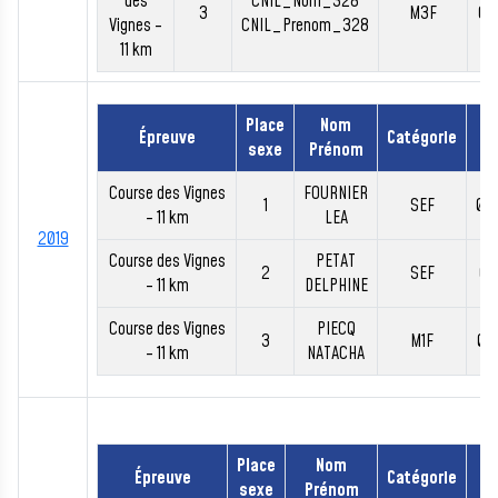
des
CNIL_Nom_328
3
M3F
00
Vignes -
CNIL_Prenom_328
11 km
Place
Nom
Épreuve
Catégorie
T
sexe
Prénom
Course des Vignes
FOURNIER
1
SEF
00
- 11 km
LEA
2019
Course des Vignes
PETAT
2
SEF
00
- 11 km
DELPHINE
Course des Vignes
PIECQ
3
M1F
00
- 11 km
NATACHA
Place
Nom
Épreuve
Catégorie
T
sexe
Prénom