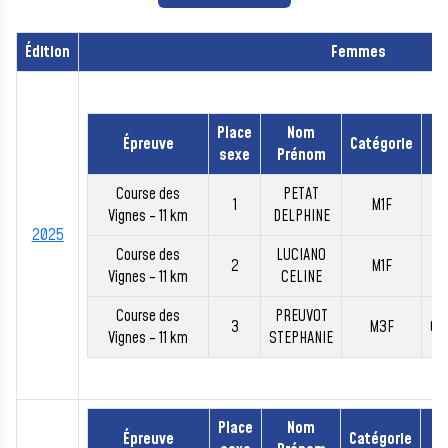
Édition
Femmes
Place
Nom
Épreuve
Catégorie
T
sexe
Prénom
Course des
PETAT
1
M1F
00
Vignes - 11 km
DELPHINE
2025
Course des
LUCIANO
2
M1F
00
Vignes - 11 km
CELINE
Course des
PREUVOT
3
M3F
00
Vignes - 11 km
STEPHANIE
Place
Nom
Épreuve
Catégorie
T