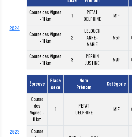
sexe
Prénom
Course des Vignes
PETAT
1
M1F
00
- 11 km
DELPHINE
2024
LELOUCH
Course des Vignes
2
ANNE-
M5F
00
- 11 km
MARIE
Course des Vignes
PERRIN
3
M0F
00
- 11 km
JUSTINE
Place
Nom
Épreuve
Catégorie
T
sexe
Prénom
Course
des
PETAT
1
M1F
00
Vignes -
DELPHINE
11 km
Course
2023