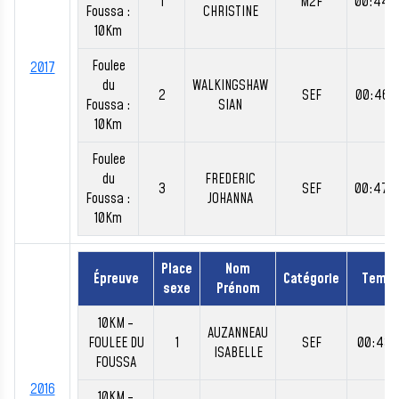
1
M2F
00:44:
Foussa :
CHRISTINE
10Km
Foulee
2017
du
WALKINGSHAW
2
SEF
00:46:
Foussa :
SIAN
10Km
Foulee
du
FREDERIC
3
SEF
00:47:
Foussa :
JOHANNA
10Km
Place
Nom
Épreuve
Catégorie
Temp
sexe
Prénom
10KM -
AUZANNEAU
FOULEE DU
1
SEF
00:43:
ISABELLE
FOUSSA
2016
10KM -