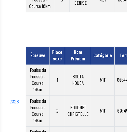
Foussa -
3
M2F
00:49:
DENISE
Course 10km
Place
Nom
Épreuve
Catégorie
Temp
sexe
Prénom
Foulee du
Foussa -
BOUTA
1
M1F
00:44:
Course
HOUDA
10km
Foulee du
2023
Foussa -
BOUCHET
2
M1F
00:45:
Course
CHRISTELLE
10km