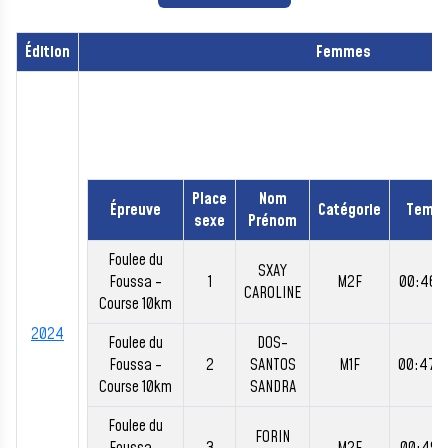
Édition
Femmes
Place
Nom
Épreuve
Catégorie
Temp
sexe
Prénom
Foulee du
SXAY
Foussa -
1
M2F
00:46:
CAROLINE
Course 10km
2024
Foulee du
DOS-
Foussa -
2
SANTOS
M1F
00:47:
Course 10km
SANDRA
Foulee du
FORIN