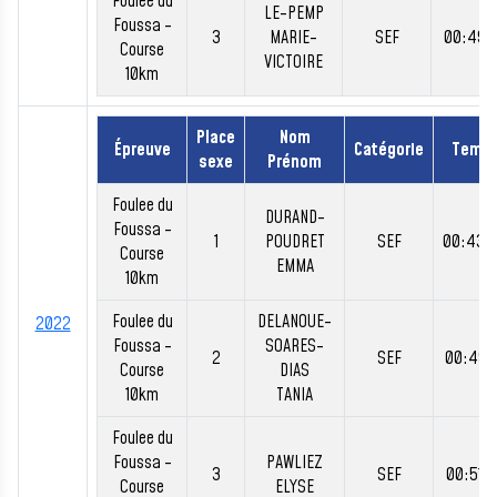
Foulee du
LE-PEMP
Foussa -
3
MARIE-
SEF
00:49:
Course
VICTOIRE
10km
Place
Nom
Épreuve
Catégorie
Temp
sexe
Prénom
Foulee du
DURAND-
Foussa -
1
POUDRET
SEF
00:43:
Course
EMMA
10km
Foulee du
DELANOUE-
2022
Foussa -
SOARES-
2
SEF
00:49:
Course
DIAS
10km
TANIA
Foulee du
Foussa -
PAWLIEZ
3
SEF
00:51:
Course
ELYSE