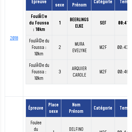
Épreuve
Catégorie
Temp
sexe
Prénom
FoulÃ©e
BEERLINGS
du Foussa
1
SEF
00:41:
ELKE
: 10km
2018
FoulÃ©e du
MURA
Foussa :
2
M2F
00:43:
EVELYNE
10km
FoulÃ©e du
ARQUIER
Foussa :
3
M2F
00:46:
CAROLE
10km
Place
Nom
Épreuve
Catégorie
Temp
sexe
Prénom
Foulee
du
DELFINO