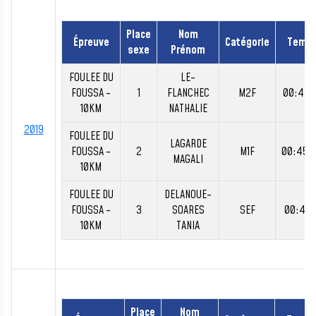
Place
Nom
Épreuve
Catégorie
Temp
sexe
Prénom
FOULEE DU
LE-
FOUSSA -
1
FLANCHEC
M2F
00:44:
10KM
NATHALIE
2019
FOULEE DU
LAGARDE
FOUSSA -
2
M1F
00:45:
MAGALI
10KM
FOULEE DU
DELANOUE-
FOUSSA -
3
SOARES
SEF
00:46:1
10KM
TANIA
Place
Nom