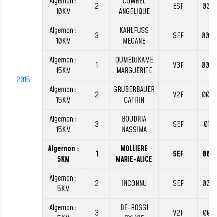
Algernon :
COMBEL
2
ESF
00:4
10KM
ANGELIQUE
Algernon :
KAHLFUSS
3
SEF
00:4
10KM
MEGANE
Algernon :
OUMEDJKAME
1
V3F
00:5
15KM
MARGUERITE
2015
Algernon :
GRUBERBAUER
2
V2F
00:5
15KM
CATRIN
Algernon :
BOUDRIA
3
SEF
01:0
15KM
NASSIMA
Algernon :
MOLLIERE
1
SEF
00:1
5KM
MARIE-ALICE
Algernon :
2
INCONNU
SEF
00:1
5KM
Algernon :
DE-ROSSI
3
V2F
00:1