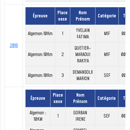
Place
Nom
Épreuve
Catégorie
Te
sexe
Prénom
YVELAIN
Algernon:10Km
1
M1F
00:3
FATIMA
2016
QUETIER-
Algernon:10Km
2
MARAOUI
M1F
00:3
RAKIYA
DEMANDOLX
Algernon:10Km
3
SEF
00:4
MARION
Place
Nom
Épreuve
Catégorie
Te
sexe
Prénom
Algernon :
GORBAN
1
SEF
00:4
10KM
IRENE