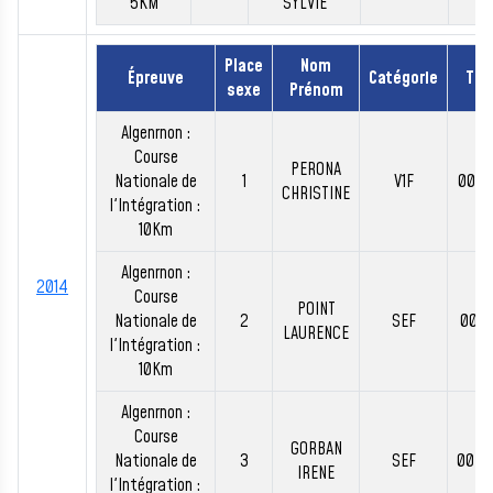
5KM
SYLVIE
Place
Nom
Épreuve
Catégorie
Te
sexe
Prénom
Algenrnon :
Course
PERONA
Nationale de
1
V1F
00:4
CHRISTINE
l'Intégration :
10Km
Algenrnon :
2014
Course
POINT
Nationale de
2
SEF
00:4
LAURENCE
l'Intégration :
10Km
Algenrnon :
Course
GORBAN
Nationale de
3
SEF
00:4
IRENE
l'Intégration :