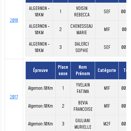
ALGERNON -
VOISIN
1
SEF
00:4
10KM
REBECCA
2018
ALGERNON -
CHENESSEAU
2
M1F
00:4
10KM
MARIE
ALGERNON -
DALERCI
3
SEF
00:4
10KM
SOPHIE
Place
Nom
Épreuve
Catégorie
Tem
sexe
Prénom
YVELAIN
Algernon:10Km
1
M1F
00:3
FATIMA
2017
BEVIA
Algernon:10Km
2
M1F
00:3
FRANCOISE
GIULIANI
Algernon:10Km
3
M2F
00:3
MURIELLE