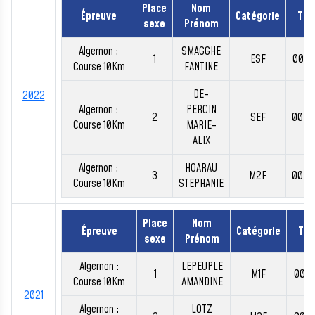
Place
Nom
Épreuve
Catégorie
Te
sexe
Prénom
Algernon :
SMAGGHE
1
ESF
00:4
Course 10Km
FANTINE
DE-
2022
Algernon :
PERCIN
2
SEF
00:4
Course 10Km
MARIE-
ALIX
Algernon :
HOARAU
3
M2F
00:4
Course 10Km
STEPHANIE
Place
Nom
Épreuve
Catégorie
Te
sexe
Prénom
Algernon :
LEPEUPLE
1
M1F
00:4
Course 10Km
AMANDINE
2021
Algernon :
LOTZ