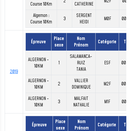
2
M2F
00:4
Course 10Km
CATHERINE
Algernon :
SERGENT
3
M0F
00:4
Course 10Km
HEIDI
Place
Nom
Épreuve
Catégorie
Te
sexe
Prénom
SALAMANCA-
ALGERNON -
1
RUIZ
ESF
00:4
10KM
TANIA
2019
ALGERNON -
VALLIER
2
M2F
00:4
10KM
DOMINIQUE
ALGERNON -
MALFAIT
3
M1F
00:4
10KM
NATHALIE
Place
Nom
Épreuve
Catégorie
Te
sexe
Prénom