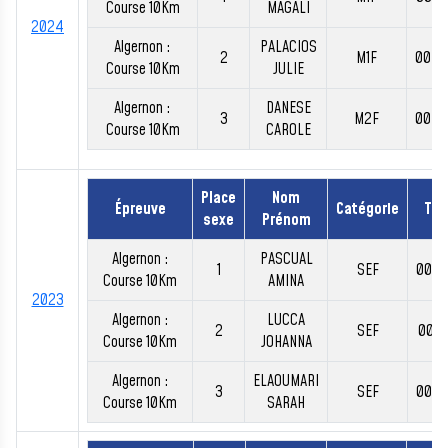
Course 10Km
MAGALI
2024
Algernon :
PALACIOS
2
M1F
00:4
Course 10Km
JULIE
Algernon :
DANESE
3
M2F
00:4
Course 10Km
CAROLE
Place
Nom
Épreuve
Catégorie
Te
sexe
Prénom
Algernon :
PASCUAL
1
SEF
00:4
Course 10Km
AMINA
2023
Algernon :
LUCCA
2
SEF
00:4
Course 10Km
JOHANNA
Algernon :
ELAOUMARI
3
SEF
00:4
Course 10Km
SARAH