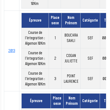
10Km
Place
Nom
Épreuve
Catégorie
Te
sexe
Prénom
Course de
BOUCHRA
l'integration :
1
SEF
00:3
SAHLI
Algernon 10Km
2013
Course de
COGAN
l'integration :
2
SEF
00:3
JULIETTE
Algernon 10Km
Course de
POINT
l'integration :
3
SEF
00:4
LAURENCE
Algernon 10Km
Place
Nom
Épreuve
Catégorie
Te
sexe
Prénom