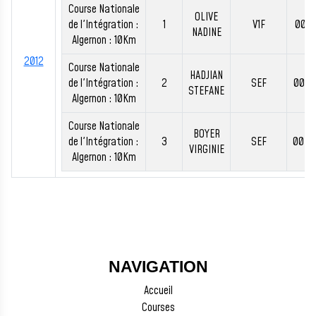
Course Nationale
OLIVE
de l'Intégration :
1
V1F
00:3
NADINE
Algernon : 10Km
2012
Course Nationale
HADJIAN
de l'Intégration :
2
SEF
00:3
STEFANE
Algernon : 10Km
Course Nationale
BOYER
de l'Intégration :
3
SEF
00:3
VIRGINIE
Algernon : 10Km
NAVIGATION
Accueil
Courses