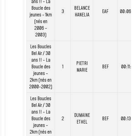
ans !! - La
Boucle des
BELANCE
3
EAF
00:06:4
jeunes - 1km
HANELIA
(nés en
2006 -
2003)
Les Boucles
Bel Air / 30
ans !! - La
PIETRI
Boucle des
1
BEF
00:11:4
MARIE
jeunes -
2km (nés en
2000-2002)
Les Boucles
Bel Air / 30
ans !! - La
DUMAINE
Boucle des
2
BEF
00:13:0
ETHEL
jeunes -
2km (nés en