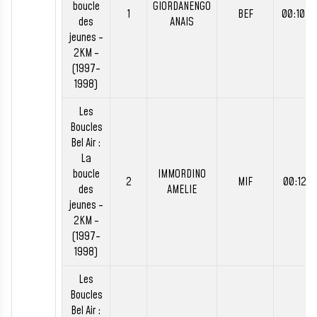
boucle
GIORDANENGO
1
BEF
00:10:3
des
ANAIS
jeunes -
2KM -
(1997-
1998)
Les
Boucles
Bel Air :
La
boucle
IMMORDINO
2
MIF
00:12:2
des
AMELIE
jeunes -
2KM -
(1997-
1998)
Les
Boucles
Bel Air :