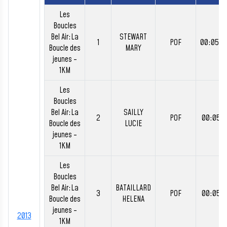
Les
Boucles
Bel Air:La
STEWART
1
POF
00:05:0
Boucle des
MARY
jeunes -
1KM
Les
Boucles
Bel Air:La
SAILLY
2
POF
00:05:1
Boucle des
LUCIE
jeunes -
1KM
Les
Boucles
Bel Air:La
BATAILLARD
3
POF
00:05:1
Boucle des
HELENA
jeunes -
2013
1KM