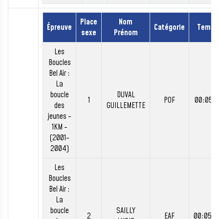
Place
Nom
Épreuve
Catégorie
Temps
sexe
Prénom
Les
Boucles
Bel Air :
La
boucle
DUVAL
1
POF
00:05:1
des
GUILLEMETTE
jeunes -
1KM -
(2001-
2004)
Les
Boucles
Bel Air :
La
boucle
SAILLY
2
EAF
00:05:3