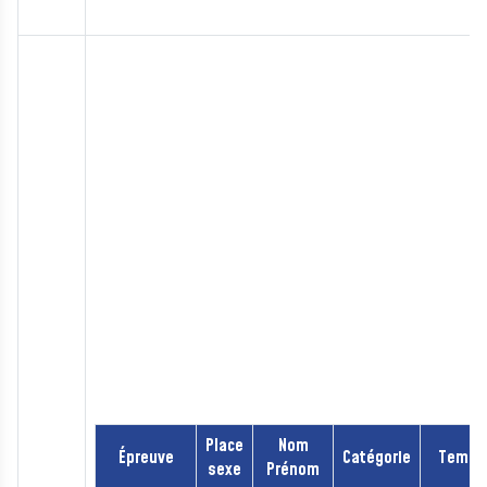
Place
Nom
Épreuve
Catégorie
Temps
sexe
Prénom