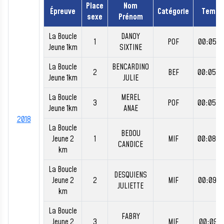
Place
Nom
Épreuve
Catégorie
Temps
sexe
Prénom
La Boucle
DANOY
1
POF
00:05:3
Jeune 1km
SIXTINE
La Boucle
BENCARDINO
2
BEF
00:05:4
Jeune 1km
JULIE
La Boucle
MEREL
3
POF
00:05:4
Jeune 1km
ANAE
2018
La Boucle
BEDOU
Jeune 2
1
MIF
00:08:4
CANDICE
km
La Boucle
DESQUIENS
Jeune 2
2
MIF
00:09:0
JULIETTE
km
La Boucle
FABRY
Jeune 2
3
MIF
00:09:1