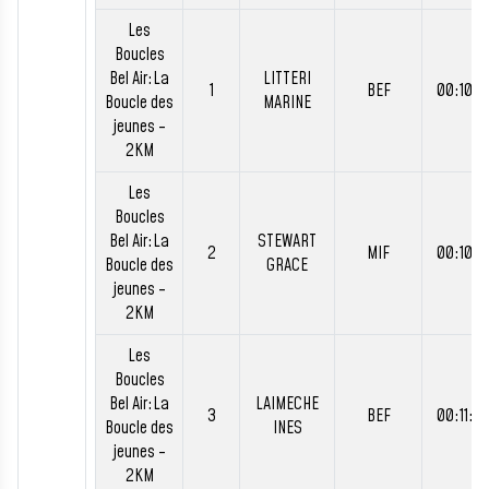
Les
Boucles
Bel Air:La
LITTERI
1
BEF
00:10:1
Boucle des
MARINE
jeunes -
2KM
Les
Boucles
Bel Air:La
STEWART
2
MIF
00:10:2
Boucle des
GRACE
jeunes -
2KM
Les
Boucles
Bel Air:La
LAIMECHE
3
BEF
00:11:2
Boucle des
INES
jeunes -
2KM