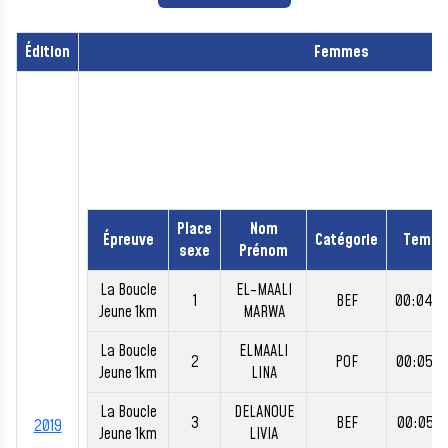
Édition
Femmes
Place
Nom
Épreuve
Catégorie
Temps
sexe
Prénom
La Boucle
EL-MAALI
1
BEF
00:04:5
Jeune 1km
MARWA
La Boucle
ELMAALI
2
POF
00:05:0
Jeune 1km
LINA
La Boucle
DELANOUE
3
BEF
00:05:1
2019
Jeune 1km
LIVIA