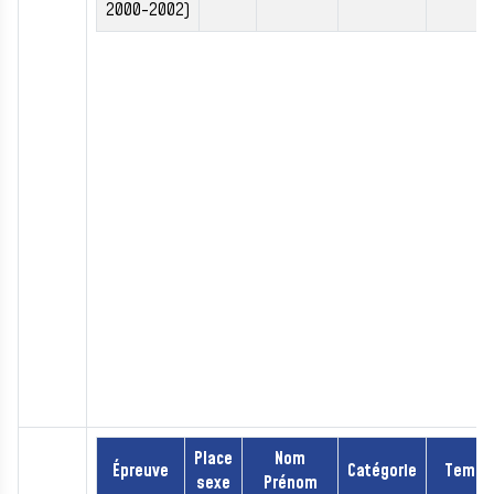
2000-2002)
Place
Nom
Épreuve
Catégorie
Temps
sexe
Prénom