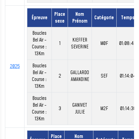
Place
Nom
Épreuve
Catégorie
Temps
sexe
Prénom
Boucles
Bel Air -
KIEFFER
1
M0F
01:08:44
Course :
SEVERINE
13Km
Boucles
2025
Bel Air -
GALLARDO
2
SEF
01:14:04
Course :
AMANDINE
13Km
Boucles
Bel Air -
GANIVET
3
M2F
01:14:38
Course :
JULIE
13Km
Place
Nom