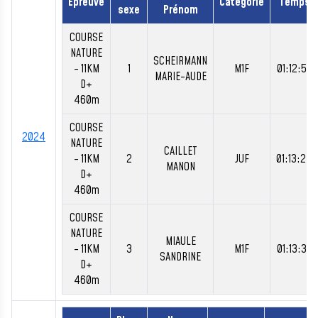
Épreuve
Catégorie
Temps
sexe
Prénom
COURSE
NATURE
SCHEIRMANN
- 11KM
1
M1F
01:12:50
MARIE-AUDE
D+
460m
COURSE
2024
NATURE
CAILLET
- 11KM
2
JUF
01:13:24
MANON
D+
460m
COURSE
NATURE
MIAULE
- 11KM
3
M1F
01:13:37
SANDRINE
D+
460m