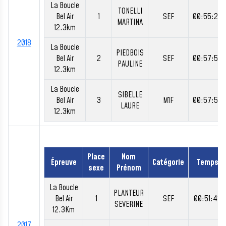
La Boucle
TONELLI
Bel Air
1
SEF
00:55:26
MARTINA
12.3km
2018
La Boucle
PIEDBOIS
Bel Air
2
SEF
00:57:52
PAULINE
12.3km
La Boucle
SIBELLE
Bel Air
3
M1F
00:57:53
LAURE
12.3km
Place
Nom
Épreuve
Catégorie
Temps
sexe
Prénom
La Boucle
PLANTEUR
Bel Air
1
SEF
00:51:43
SEVERINE
12.3Km
2017