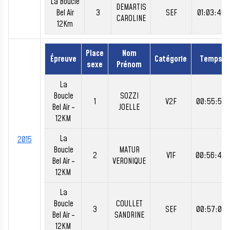
La Boucle
DEMARTIS
Bel Air
3
SEF
01:03:46
CAROLINE
12Km
Place
Nom
Épreuve
Catégorie
Temps
sexe
Prénom
La
Boucle
SOZZI
1
V2F
00:55:55
Bel Air -
JOELLE
12KM
La
2015
Boucle
MATUR
2
V1F
00:56:40
Bel Air -
VERONIQUE
12KM
La
Boucle
COULLET
3
SEF
00:57:02
Bel Air -
SANDRINE
12KM