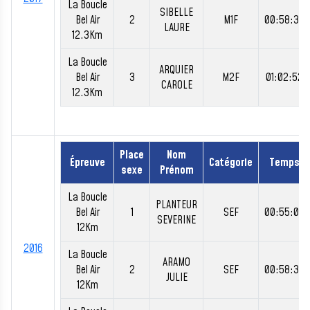
La Boucle
SIBELLE
Bel Air
2
M1F
00:58:38
LAURE
12.3Km
La Boucle
ARQUIER
Bel Air
3
M2F
01:02:52
CAROLE
12.3Km
Place
Nom
Épreuve
Catégorie
Temps
sexe
Prénom
La Boucle
PLANTEUR
Bel Air
1
SEF
00:55:02
SEVERINE
12Km
2016
La Boucle
ARAMO
Bel Air
2
SEF
00:58:30
JULIE
12Km