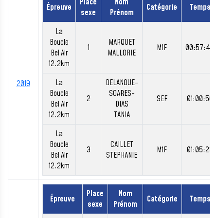
Place
Nom
Épreuve
Catégorie
Temps
sexe
Prénom
La
Boucle
MARQUET
1
M1F
00:57:48
Bel Air
MALLORIE
12.2km
La
DELANOUE-
2019
Boucle
SOARES-
2
SEF
01:00:56
Bel Air
DIAS
12.2km
TANIA
La
Boucle
CAILLET
3
M1F
01:05:23
Bel Air
STEPHANIE
12.2km
Place
Nom
Épreuve
Catégorie
Temps
sexe
Prénom