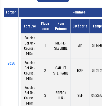
Édition
Femmes
Place
Nom
Épreuve
Catégorie
Temps
sexe
Prénom
Boucles
Bel Air -
KIEFFER
1
M1F
01:14:50
Course :
SEVERINE
14Km
Boucles
2026
Bel Air -
CAILLET
2
M2F
01:21:27
Course :
STEPHANIE
14Km
Boucles
Bel Air -
BRETON
3
SEF
01:22:53
Course :
LILIAH
14Km