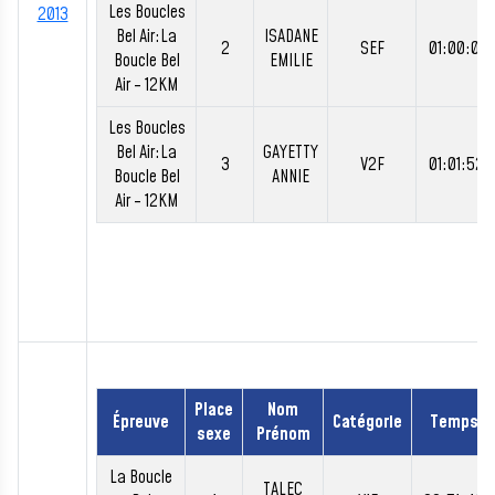
Les Boucles
2013
Bel Air:La
ISADANE
2
SEF
01:00:01
Boucle Bel
EMILIE
Air - 12KM
Les Boucles
Bel Air:La
GAYETTY
3
V2F
01:01:52
Boucle Bel
ANNIE
Air - 12KM
Place
Nom
Épreuve
Catégorie
Temps
sexe
Prénom
La Boucle
TALEC