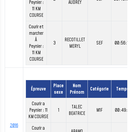
Peynier :
AUDREY
11 KM
COURSE
Courir et
marcher
Ã
RECOTILLET
3
SEF
00:56:16
Peynier :
MERYL
11 KM
COURSE
Place
Nom
Épreuve
Catégorie
Temps
sexe
Prénom
Courir a
TALEC
Peynier : 11
1
M1F
00:49:11
BEATRICE
KM COURSE
2016
Courir a
ARAMO