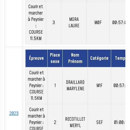
Courir et
marcher
à Peynier
MORA
3
M0F
00:57:00
:
LAURE
COURSE
11.5KM
Place
Nom
Épreuve
Catégorie
Temps
sexe
Prénom
Courir et
marcher à
DRAILLARD
Peynier :
1
M1F
00:57:15
MARYLENE
COURSE
11.5KM
Courir et
2023
marcher à
RECOTILLET
Peynier :
2
SEF
01:00:51
MERYL
COURSE