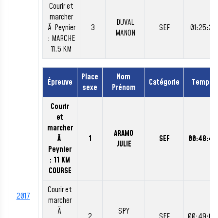
Courir et
marcher
DUVAL
Ã Peynier
3
SEF
01:25:31
MANON
: MARCHE
11.5 KM
Place
Nom
Épreuve
Catégorie
Temps
sexe
Prénom
Courir
et
marcher
ARAMO
Ã
1
SEF
00:48:46
JULIE
Peynier
: 11 KM
COURSE
Courir et
2017
marcher
Ã
SPY
2
SEF
00:49:00