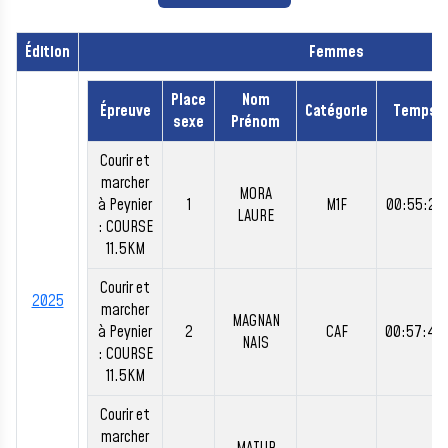
Édition
Femmes
Place
Nom
Épreuve
Catégorie
Temps
sexe
Prénom
Courir et
marcher
MORA
à Peynier
1
M1F
00:55:26
LAURE
: COURSE
11.5KM
Courir et
2025
marcher
MAGNAN
à Peynier
2
CAF
00:57:44
NAIS
: COURSE
11.5KM
Courir et
marcher