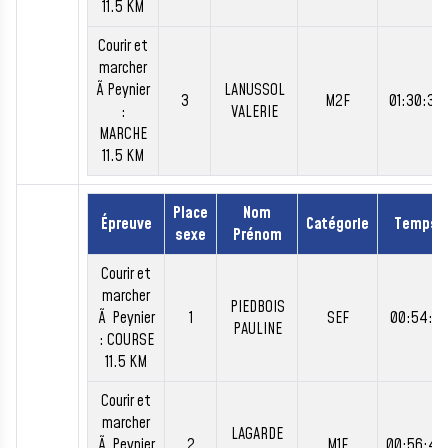
11.5 KM
Courir et
marcher
Ã Peynier
LANUSSOL
3
M2F
01:30:39
:
VALERIE
MARCHE
11.5 KM
Place
Nom
Épreuve
Catégorie
Temps
sexe
Prénom
Courir et
marcher
PIEDBOIS
Ã Peynier
1
SEF
00:54:11
PAULINE
: COURSE
11.5 KM
Courir et
marcher
LAGARDE
Ã Peynier
2
M1F
00:56:40