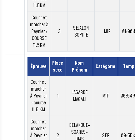
11.5KM
Courir et
marcher à
SEJALON
Peynier :
3
M1F
01:00:53
SOPHIE
COURSE
11.5KM
Place
Nom
Épreuve
Catégorie
Temps
sexe
Prénom
Courir et
marcher
LAGARDE
Ã Peynier
1
M1F
00:54:55
MAGALI
: course
11.5 KM
Courir et
DELANOUE-
marcher
SOARES-
Ã Peynier
2
SEF
00:55:27
DIAS