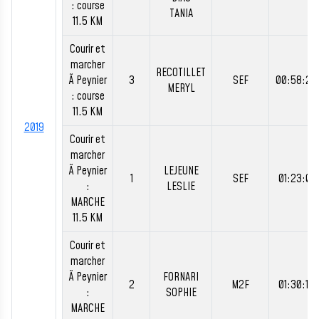
: course
TANIA
11.5 KM
Courir et
marcher
RECOTILLET
Ã Peynier
3
SEF
00:58:22
MERYL
: course
11.5 KM
2019
Courir et
marcher
Ã Peynier
LEJEUNE
1
SEF
01:23:01
:
LESLIE
MARCHE
11.5 KM
Courir et
marcher
Ã Peynier
FORNARI
2
M2F
01:30:10
:
SOPHIE
MARCHE