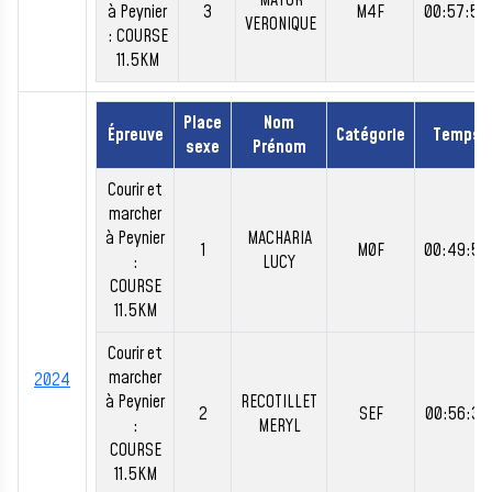
MATUR
à Peynier
3
M4F
00:57:58
VERONIQUE
: COURSE
11.5KM
Place
Nom
Épreuve
Catégorie
Temps
sexe
Prénom
Courir et
marcher
à Peynier
MACHARIA
1
M0F
00:49:52
:
LUCY
COURSE
11.5KM
Courir et
marcher
2024
à Peynier
RECOTILLET
2
SEF
00:56:37
:
MERYL
COURSE
11.5KM