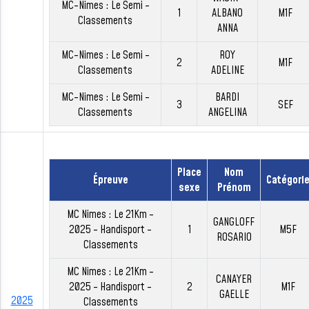
MC-Nimes : Le Semi -
1
ALBANO
M1F
Classements
ANNA
MC-Nimes : Le Semi -
ROY
2
M1F
Classements
ADELINE
MC-Nimes : Le Semi -
BARDI
3
SEF
Classements
ANGELINA
Place
Nom
Épreuve
Catégori
sexe
Prénom
MC Nimes : Le 21Km -
GANGLOFF
2025 - Handisport -
1
M5F
ROSARIO
Classements
MC Nimes : Le 21Km -
CANAYER
2025 - Handisport -
2
M1F
GAELLE
2025
Classements