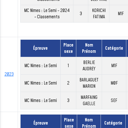
MC Nimes : Le Semi - 2024
KORICHI
3
M1F
- Classements
FATIMA
Place
Nom
Épreuve
Catégorie
sexe
Prénom
BERLIE
MC Nimes : Le Semi
1
M1F
AUDREY
2023
BARLAGUET
MC Nimes : Le Semi
2
M0F
MARION
MARFAING
MC Nimes : Le Semi
3
SEF
GAELLE
Place
Nom
Épreuve
Catégorie
sexe
Prénom