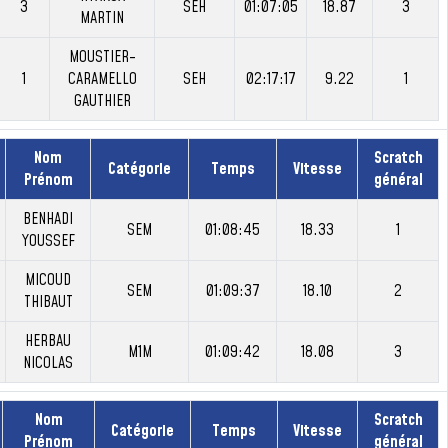
3
SEH
01:07:05
18.87
3
MARTIN
MOUSTIER-
1
CARAMELLO
SEH
02:17:17
9.22
1
GAUTHIER
Nom
Scratch
Catégorie
Temps
Vitesse
Prénom
général
BENHADI
SEM
01:08:45
18.33
1
YOUSSEF
MICOUD
SEM
01:09:37
18.10
2
THIBAUT
HERBAU
M1M
01:09:42
18.08
3
NICOLAS
Nom
Scratch
Catégorie
Temps
Vitesse
Prénom
général