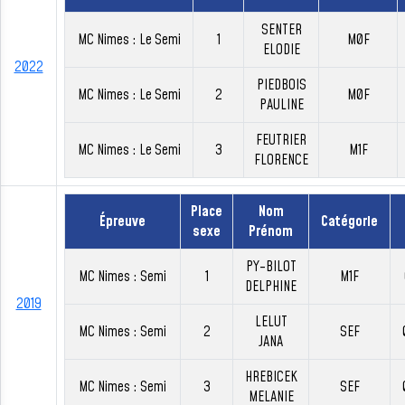
SENTER
MC Nimes : Le Semi
1
M0F
ELODIE
2022
PIEDBOIS
MC Nimes : Le Semi
2
M0F
PAULINE
FEUTRIER
MC Nimes : Le Semi
3
M1F
FLORENCE
Place
Nom
Épreuve
Catégorie
sexe
Prénom
PY-BILOT
MC Nimes : Semi
1
M1F
DELPHINE
2019
LELUT
MC Nimes : Semi
2
SEF
JANA
HREBICEK
MC Nimes : Semi
3
SEF
MELANIE