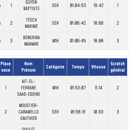
GUYON
s
1
SEH
01:04:53
19.42
1
BAPTISTE
TESCH
s
2
SEH
01:06:42
18.89
2
MAXIME
BENGRIBA
s
3
M1H
01:06:45
18.88
3
MAAMAR
Place
Nom
Scratch
Catégorie
Temps
Vitesse
sexe
Prénom
général
AIT-EL-
1
FERRANE
M1H
01:53:07
11.14
2
SAAD-EDDINE
MOUSTIER-
2
CARAMELLO
SEH
01:58:31
10.63
3
GAUTHIER
GOULET