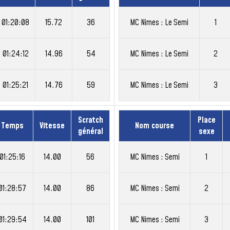
01:20:08
15.72
36
MC Nimes : Le Semi
1
01:24:12
14.96
54
MC Nimes : Le Semi
2
01:25:21
14.76
59
MC Nimes : Le Semi
3
Scratch
Place
Temps
Vitesse
Nom course
général
sexe
01:25:16
14.00
56
MC Nimes : Semi
1
01:28:57
14.00
86
MC Nimes : Semi
2
01:29:54
14.00
101
MC Nimes : Semi
3