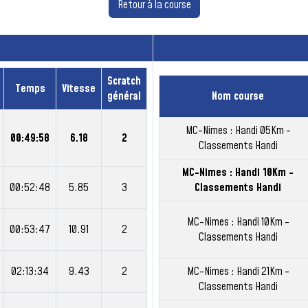
Retour à la course
Scratch
Temps
Vitesse
général
Nom course
MC-Nimes : Handi 05Km -
00:49:58
6.18
2
Classements Handi
MC-Nimes : Handi 10Km -
00:52:48
5.85
3
Classements Handi
MC-Nimes : Handi 10Km -
00:53:47
10.91
2
Classements Handi
02:13:34
9.43
2
MC-Nimes : Handi 21Km -
Classements Handi