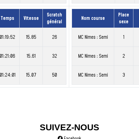
Scratch
Place
Temps
Vitesse
Nom course
général
sexe
01:19:52
15.85
26
MC Nimes : Semi
1
01:21:06
15.61
32
MC Nimes : Semi
2
01:24:01
15.07
50
MC Nimes : Semi
3
SUIVEZ-NOUS
Facebook