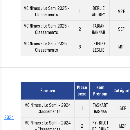
MC Nimes : Le Semi 2025 -
BERLIE
1
M2F
Classements
AUDREY
MC Nimes : Le Semi 2025 -
FABIAN
2
SEF
Classements
HANNAH
MC Nimes : Le Semi 2025 -
LEJEUNE
3
M1F
Classements
LESLIE
Place
Nom
Épreuve
Catégori
sexe
Prénom
MC Nimes : Le Semi - 2024
TASKART
1
SEF
- Classements
HASNAA
2024
MC Nimes : Le Semi - 2024
PY-BILOT
2
M2F
- Classements
DELPHINE