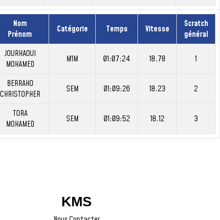
Nom
Scratch
Catégorie
Temps
Vitesse
Prénom
général
JOURHAOUI
M1M
01:07:24
18.78
1
MOHAMED
BERRAHO
SEM
01:09:26
18.23
2
CHRISTOPHER
TORA
SEM
01:09:52
18.12
3
MOHAMED
KMS
Nous Contacter