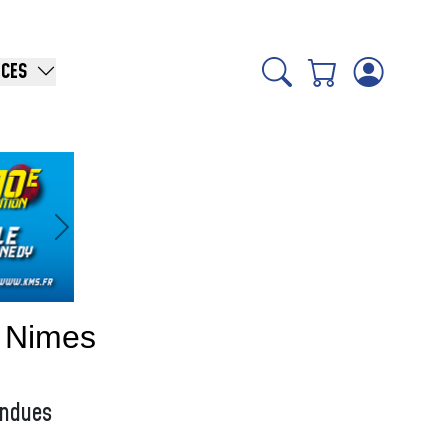
ICES
Suivant
 Nimes
ondues