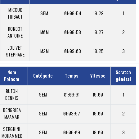
MICOUD
SEM
01:08:54
18.29
1
THIBAUT
RONDOT
M0M
01:08:58
18.27
2
ANTOINE
JOLIVET
M2M
01:09:03
18.25
3
STEPHANE
Nom
Scratch
Catégorie
Temps
Vitesse
Prénom
général
RUTOH
SEM
01:03:31
19.00
1
DENNIS
BENGRIBA
SEM
01:03:57
19.00
2
MAAMAR
SERGHINI
SEM
01:06:09
19.00
3
MOHAMMED