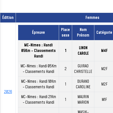
Édition
Femmes
Place
Nom
Épreuve
Catégorie
sexe
Prénom
MC-Nimes : Handi
LINON
05Km - Classements
1
M4F
CAROLE
Handi
MC-Nimes : Handi 05Km
GUIRAO
2
M2F
- Classements Handi
CHRISTELLE
MC-Nimes : Handi 10Km
DURAND
1
M2F
- Classements Handi
CAROLINE
2026
MC-Nimes : Handi 21Km
MAURIN
1
M1F
- Classements Handi
MARION
WASIK-