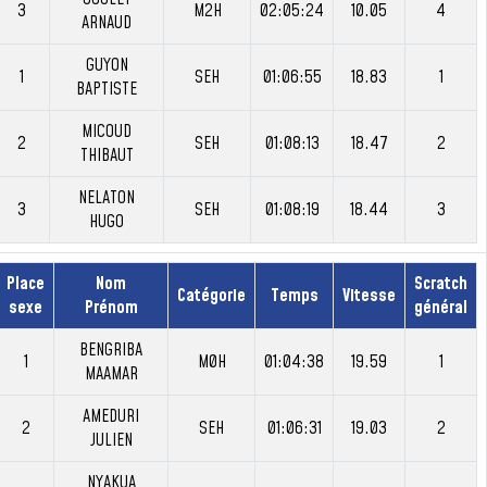
3
M2H
02:05:24
10.05
4
ARNAUD
GUYON
1
SEH
01:06:55
18.83
1
BAPTISTE
MICOUD
2
SEH
01:08:13
18.47
2
THIBAUT
NELATON
3
SEH
01:08:19
18.44
3
HUGO
Place
Nom
Scratch
Catégorie
Temps
Vitesse
sexe
Prénom
général
BENGRIBA
1
M0H
01:04:38
19.59
1
MAAMAR
AMEDURI
2
SEH
01:06:31
19.03
2
JULIEN
NYAKUA