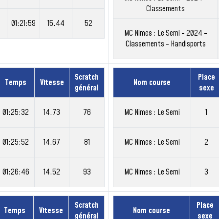
Classements
01:21:59
15.44
52
MC Nimes : Le Semi - 2024 -
Classements - Handisports
Scratch
Place
Temps
Vitesse
Nom course
général
sexe
01:25:32
14.73
76
MC Nimes : Le Semi
1
01:25:52
14.67
81
MC Nimes : Le Semi
2
01:26:46
14.52
93
MC Nimes : Le Semi
3
Scratch
Place
Temps
Vitesse
Nom course
général
sexe