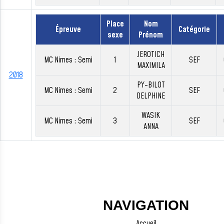
Place
Nom
Épreuve
Catégorie
sexe
Prénom
JEROTICH
MC Nimes : Semi
1
SEF
MAXIMILA
2018
PY-BILOT
MC Nimes : Semi
2
SEF
DELPHINE
WASIK
MC Nimes : Semi
3
SEF
ANNA
NAVIGATION
Accueil