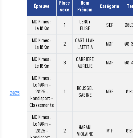
Place
Nom
Épreuve
Catégorie
Temp
sexe
Prénom
MC Nimes :
LEROY
1
SEF
00:38:
Le 10Km
ELISE
MC Nimes :
CASTILLAN
2
M0F
00:39
Le 10Km
LAETITIA
MC Nimes :
CARRIERE
3
M0F
00:40
Le 10Km
AURELIE
MC Nimes :
Le 10Km -
ROUSSEL
2025 -
1
M3F
01:18:
2025
SABINE
Handisport -
Classements
MC Nimes :
Le 10Km -
HARANI
2025 -
2
M1F
01:18:
VIOLAINE
Handisport -