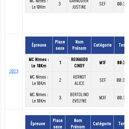
MC Nimes :
GARNODIER
3
SEF
00:39:
Le 10Km
JUSTINE
Place
Nom
Épreuve
Catégorie
Temp
sexe
Prénom
MC Nimes :
REINAUDO
1
M1F
00:35:
Le 10Km
CINDY
2023
MC Nimes :
HERNOT
2
SEF
00:38
Le 10Km
ALICE
MC Nimes :
BERTOLINO
3
M3F
00:39:
Le 10Km
EVELYNE
Place
Nom
Épreuve
Catégorie
Temp
sexe
Prénom