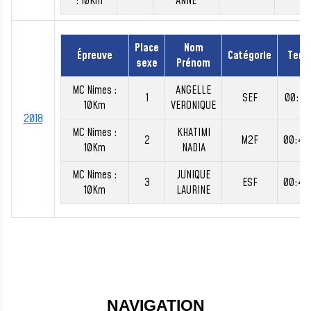
: 10Km
ANNE
Place
Nom
Épreuve
Catégorie
Tem
sexe
Prénom
MC Nimes :
ANGELLE
1
SEF
00:41
10Km
VERONIQUE
2018
MC Nimes :
KHATIMI
2
M2F
00:41
10Km
NADIA
MC Nimes :
JUNIQUE
3
ESF
00:41
10Km
LAURINE
NAVIGATION