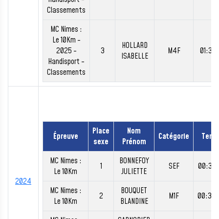
Classements
MC Nimes :
Le 10Km -
HOLLARD
2025 -
3
M4F
01:37:
ISABELLE
Handisport -
Classements
Place
Nom
Épreuve
Catégorie
Temp
sexe
Prénom
MC Nimes :
BONNEFOY
1
SEF
00:36:
Le 10Km
JULIETTE
2024
MC Nimes :
BOUQUET
2
M1F
00:38
Le 10Km
BLANDINE