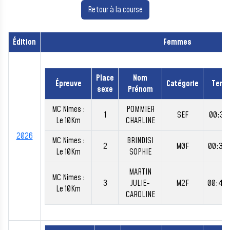
Retour à la course
Édition
Femmes
Place
Nom
Épreuve
Catégorie
Temp
sexe
Prénom
MC Nimes :
POMMIER
1
SEF
00:38:
Le 10Km
CHARLINE
2026
MC Nimes :
BRINDISI
2
M0F
00:39:
Le 10Km
SOPHIE
MARTIN
MC Nimes :
3
JULIE-
M2F
00:40
Le 10Km
CAROLINE