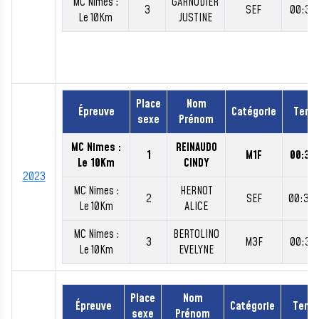
MC Nimes :
GARNODIER
3
SEF
00:39:
Le 10Km
JUSTINE
Place
Nom
Épreuve
Catégorie
Temp
sexe
Prénom
MC Nimes :
REINAUDO
1
M1F
00:35:
Le 10Km
CINDY
2023
MC Nimes :
HERNOT
2
SEF
00:38
Le 10Km
ALICE
MC Nimes :
BERTOLINO
3
M3F
00:39:
Le 10Km
EVELYNE
Place
Nom
Épreuve
Catégorie
Temp
sexe
Prénom