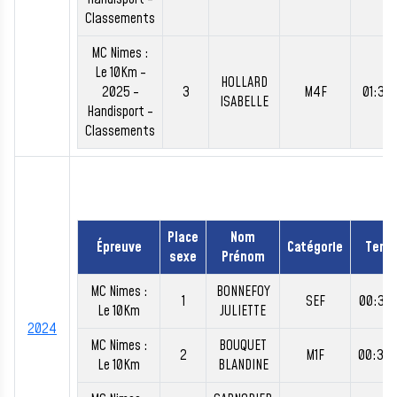
Classements
MC Nimes :
Le 10Km -
HOLLARD
2025 -
3
M4F
01:37:
ISABELLE
Handisport -
Classements
Place
Nom
Épreuve
Catégorie
Temp
sexe
Prénom
MC Nimes :
BONNEFOY
1
SEF
00:36:
Le 10Km
JULIETTE
2024
MC Nimes :
BOUQUET
2
M1F
00:38
Le 10Km
BLANDINE