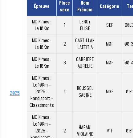
Place
Nom
Épreuve
Catégorie
Temp
sexe
Prénom
MC Nimes :
LEROY
1
SEF
00:38:
Le 10Km
ELISE
MC Nimes :
CASTILLAN
2
M0F
00:39
Le 10Km
LAETITIA
MC Nimes :
CARRIERE
3
M0F
00:40
Le 10Km
AURELIE
MC Nimes :
Le 10Km -
ROUSSEL
2025 -
1
M3F
01:18:
2025
SABINE
Handisport -
Classements
MC Nimes :
Le 10Km -
HARANI
2025 -
2
M1F
01:18:
VIOLAINE
Handisport -