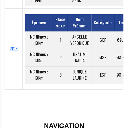
: 10Km
ANNE
Place
Nom
Épreuve
Catégorie
Tem
sexe
Prénom
MC Nimes :
ANGELLE
1
SEF
00:41
10Km
VERONIQUE
2018
MC Nimes :
KHATIMI
2
M2F
00:41
10Km
NADIA
MC Nimes :
JUNIQUE
3
ESF
00:41
10Km
LAURINE
NAVIGATION