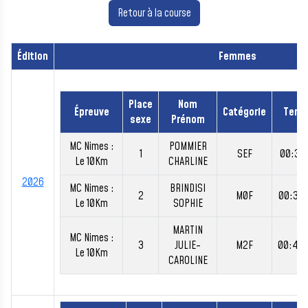
Retour à la course
Édition
Femmes
Place
Nom
Épreuve
Catégorie
Temp
sexe
Prénom
MC Nimes :
POMMIER
1
SEF
00:38:
Le 10Km
CHARLINE
2026
MC Nimes :
BRINDISI
2
M0F
00:39:
Le 10Km
SOPHIE
MARTIN
MC Nimes :
3
JULIE-
M2F
00:40
Le 10Km
CAROLINE