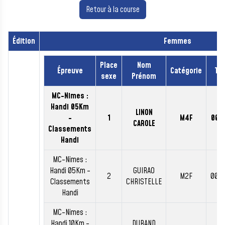
Retour à la course
Édition
Femmes
Place
Nom
Épreuve
Catégorie
Te
sexe
Prénom
MC-Nimes :
Handi 05Km
LINON
-
1
M4F
00:
CAROLE
Classements
Handi
MC-Nimes :
Handi 05Km -
GUIRAO
2
M2F
00:
Classements
CHRISTELLE
Handi
MC-Nimes :
Handi 10Km -
DURAND