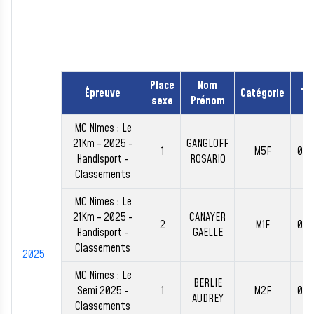
Place
Nom
Épreuve
Catégorie
Te
sexe
Prénom
MC Nimes : Le
21Km - 2025 -
GANGLOFF
1
M5F
01:
Handisport -
ROSARIO
Classements
MC Nimes : Le
21Km - 2025 -
CANAYER
2
M1F
02:
Handisport -
GAELLE
Classements
2025
MC Nimes : Le
BERLIE
Semi 2025 -
1
M2F
01:
AUDREY
Classements