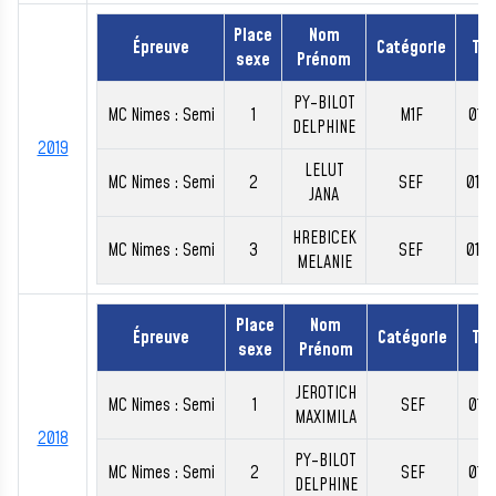
Place
Nom
Épreuve
Catégorie
Te
sexe
Prénom
PY-BILOT
MC Nimes : Semi
1
M1F
01:2
DELPHINE
2019
LELUT
MC Nimes : Semi
2
SEF
01:2
JANA
HREBICEK
MC Nimes : Semi
3
SEF
01:2
MELANIE
Place
Nom
Épreuve
Catégorie
Te
sexe
Prénom
JEROTICH
MC Nimes : Semi
1
SEF
01:1
MAXIMILA
2018
PY-BILOT
MC Nimes : Semi
2
SEF
01:2
DELPHINE