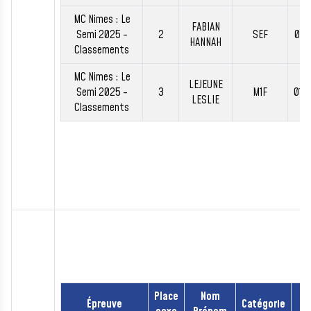
MC Nimes : Le
FABIAN
Semi 2025 -
2
SEF
01:
HANNAH
Classements
MC Nimes : Le
LEJEUNE
Semi 2025 -
3
M1F
01:
LESLIE
Classements
Place
Nom
Épreuve
Catégorie
T