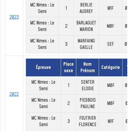
MC Nimes : Le
BERLIE
1
M1F
01:
Semi
AUDREY
2023
MC Nimes : Le
BARLAGUET
2
M0F
01:
Semi
MARION
MC Nimes : Le
MARFAING
3
SEF
01:
Semi
GAELLE
Place
Nom
Épreuve
Catégorie
Te
sexe
Prénom
MC Nimes : Le
SENTER
1
M0F
01:
Semi
ELODIE
2022
MC Nimes : Le
PIEDBOIS
2
M0F
01:
Semi
PAULINE
MC Nimes : Le
FEUTRIER
3
M1F
01:
Semi
FLORENCE