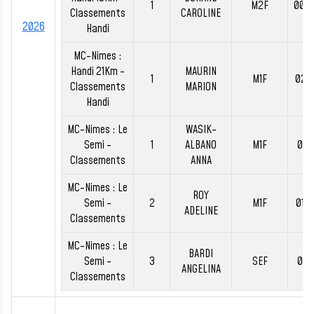
1
M2F
00:
Classements
CAROLINE
2026
Handi
MC-Nimes :
Handi 21Km -
MAURIN
1
M1F
02:
Classements
MARION
Handi
MC-Nimes : Le
WASIK-
Semi -
1
ALBANO
M1F
01:
Classements
ANNA
MC-Nimes : Le
ROY
Semi -
2
M1F
01:
ADELINE
Classements
MC-Nimes : Le
BARDI
Semi -
3
SEF
01:
ANGELINA
Classements