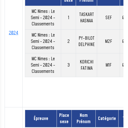
sexe
Prénom
MC Nimes : Le
TASKART
Semi - 2024 -
1
SEF
01:
HASNAA
Classements
2024
MC Nimes : Le
PY-BILOT
Semi - 2024 -
2
M2F
01:
DELPHINE
Classements
MC Nimes : Le
KORICHI
Semi - 2024 -
3
M1F
01:
FATIMA
Classements
Place
Nom
Épreuve
Catégorie
Te
sexe
Prénom