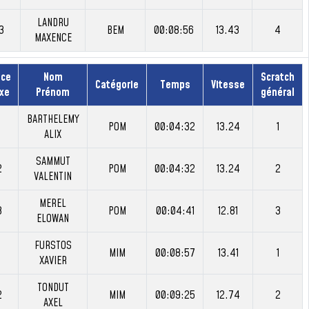
LANDRU
3
BEM
00:08:56
13.43
4
MAXENCE
ace
Nom
Scratch
Catégorie
Temps
Vitesse
xe
Prénom
général
BARTHELEMY
1
POM
00:04:32
13.24
1
ALIX
SAMMUT
2
POM
00:04:32
13.24
2
VALENTIN
MEREL
3
POM
00:04:41
12.81
3
ELOWAN
FURSTOS
1
MIM
00:08:57
13.41
1
XAVIER
TONDUT
2
MIM
00:09:25
12.74
2
AXEL