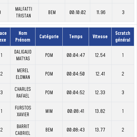
MALFATTI
3
BEM
00:10:02
11.96
3
TRISTAN
lace
Nom
Scratch
Catégorie
Temps
Vitesse
exe
Prénom
général
DALIGAUD
1
POM
00:04:47
12.54
1
MATYAS
MEREL
2
POM
00:04:50
12.41
2
ELOWAN
CHARLES
3
POM
00:04:52
12.33
3
RAFAEL
FURSTOS
1
MIM
00:08:41
13.82
1
XAVIER
BARRIT
2
BEM
00:08:43
13.77
2
CABRIEL