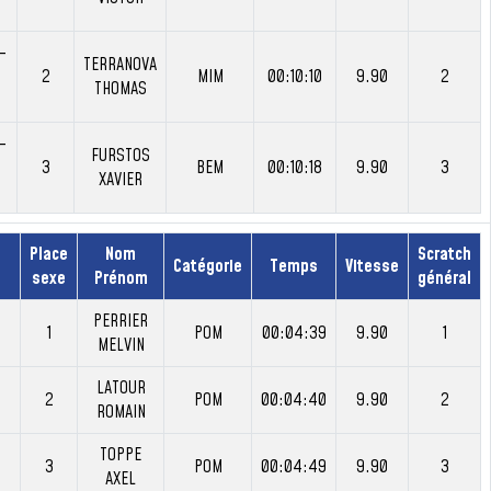
 -
TERRANOVA
2
MIM
00:10:10
9.90
2
THOMAS
 -
FURSTOS
3
BEM
00:10:18
9.90
3
XAVIER
Place
Nom
Scratch
Catégorie
Temps
Vitesse
sexe
Prénom
général
e
PERRIER
1
POM
00:04:39
9.90
1
MELVIN
e
LATOUR
2
POM
00:04:40
9.90
2
ROMAIN
e
TOPPE
3
POM
00:04:49
9.90
3
AXEL