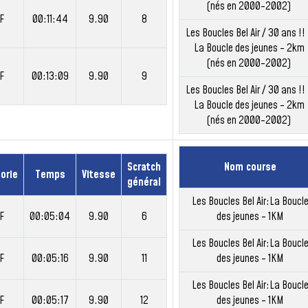
(nés en 2000-2002)
F
00:11:44
9.90
8
Les Boucles Bel Air / 30 ans !!
La Boucle des jeunes - 2km
(nés en 2000-2002)
F
00:13:09
9.90
9
Les Boucles Bel Air / 30 ans !!
La Boucle des jeunes - 2km
(nés en 2000-2002)
Scratch
Nom course
orie
Temps
Vitesse
général
Les Boucles Bel Air:La Boucl
F
00:05:04
9.90
6
des jeunes - 1KM
Les Boucles Bel Air:La Boucl
F
00:05:16
9.90
11
des jeunes - 1KM
Les Boucles Bel Air:La Boucl
F
00:05:17
9.90
12
des jeunes - 1KM