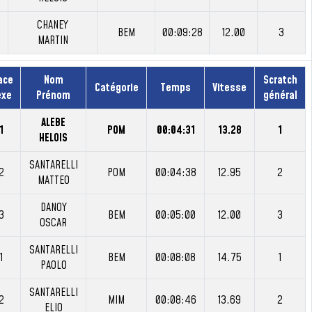
CHANEY
BEM
00:09:28
12.00
3
MARTIN
ace
Nom
Scratch
Catégorie
Temps
Vitesse
exe
Prénom
général
ALEBE
1
POM
00:04:31
13.28
1
HELOIS
SANTARELLI
2
POM
00:04:38
12.95
2
MATTEO
DANOY
3
BEM
00:05:00
12.00
3
OSCAR
SANTARELLI
1
BEM
00:08:08
14.75
1
PAOLO
SANTARELLI
2
MIM
00:08:46
13.69
2
ELIO