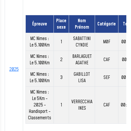
Place
Nom
Épreuve
Catégorie
Tem
sexe
Prénom
MC Nimes :
SABATTINI
1
M0F
00:1
Le 5.100Km
CYNDIE
MC Nimes :
BARLAGUET
2
CAF
00:1
Le 5.100Km
AGATHE
2025
MC Nimes :
GABILLOT
3
SEF
00:1
Le 5.100Km
LISA
MC Nimes :
Le 5Km -
VERRECCHIA
2025 -
1
CAF
00:3
INES
Handisport -
Classements