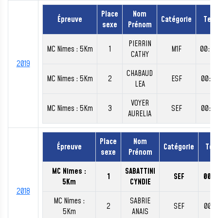
Place
Nom
Épreuve
Catégorie
Tem
sexe
Prénom
PIERRIN
MC Nimes : 5Km
1
M1F
00:20
CATHY
2019
CHABAUD
MC Nimes : 5Km
2
ESF
00:22
LEA
VOYER
MC Nimes : 5Km
3
SEF
00:23
AURELIA
Place
Nom
Épreuve
Catégorie
Tem
sexe
Prénom
MC Nimes :
SABATTINI
1
SEF
00:1
5Km
CYNDIE
2018
MC Nimes :
SABRIE
2
SEF
00:1
5Km
ANAIS