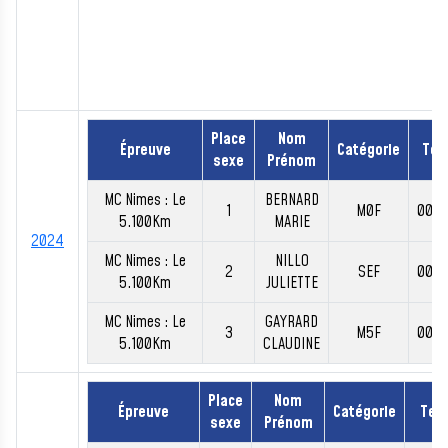
Place
Nom
Épreuve
Catégorie
Te
sexe
Prénom
MC Nimes : Le
BERNARD
1
M0F
00:2
5.100Km
MARIE
2024
MC Nimes : Le
NILLO
2
SEF
00:2
5.100Km
JULIETTE
MC Nimes : Le
GAYRARD
3
M5F
00:2
5.100Km
CLAUDINE
Place
Nom
Épreuve
Catégorie
Tem
sexe
Prénom