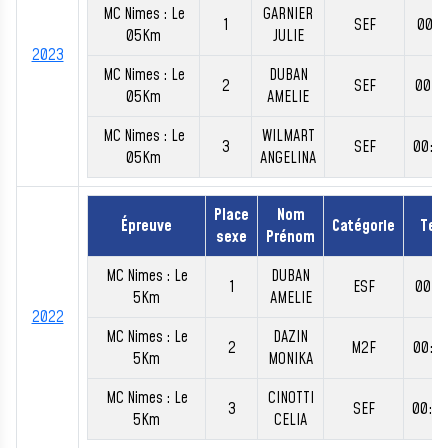
MC Nimes : Le
GARNIER
1
SEF
00:1
05Km
JULIE
2023
MC Nimes : Le
DUBAN
2
SEF
00:1
05Km
AMELIE
MC Nimes : Le
WILMART
3
SEF
00:2
05Km
ANGELINA
Place
Nom
Épreuve
Catégorie
Tem
sexe
Prénom
MC Nimes : Le
DUBAN
1
ESF
00:1
5Km
AMELIE
2022
MC Nimes : Le
DAZIN
2
M2F
00:2
5Km
MONIKA
MC Nimes : Le
CINOTTI
3
SEF
00:2
5Km
CELIA