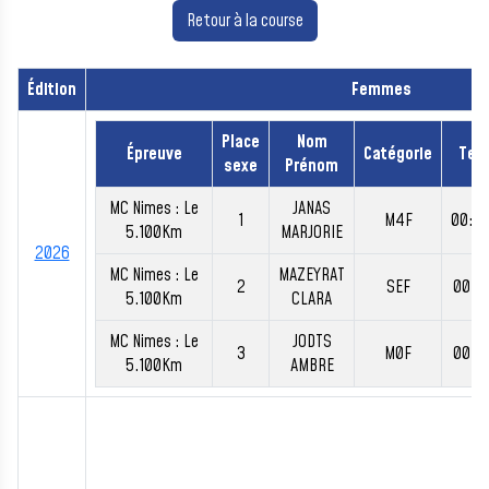
Retour à la course
Édition
Femmes
Place
Nom
Épreuve
Catégorie
Tem
sexe
Prénom
MC Nimes : Le
JANAS
1
M4F
00:2
5.100Km
MARJORIE
2026
MC Nimes : Le
MAZEYRAT
2
SEF
00:2
5.100Km
CLARA
MC Nimes : Le
JODTS
3
M0F
00:2
5.100Km
AMBRE