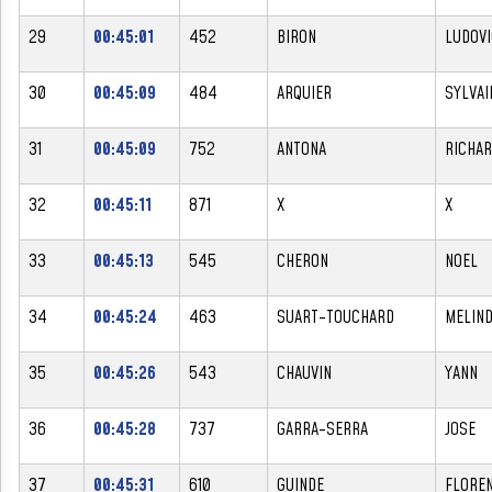
29
00:45:01
452
BIRON
LUDOVI
30
00:45:09
484
ARQUIER
SYLVAI
31
00:45:09
752
ANTONA
RICHA
32
00:45:11
871
X
X
33
00:45:13
545
CHERON
NOEL
34
00:45:24
463
SUART-TOUCHARD
MELIN
35
00:45:26
543
CHAUVIN
YANN
36
00:45:28
737
GARRA-SERRA
JOSE
37
00:45:31
610
GUINDE
FLORE