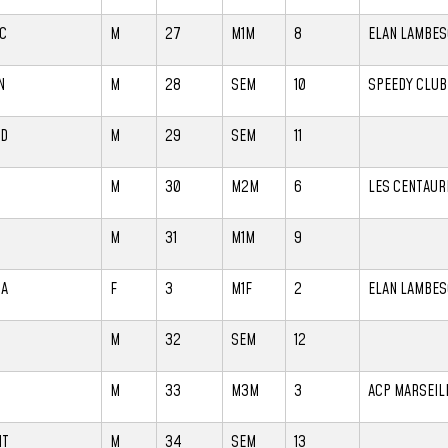
C
M
27
M1M
8
ELAN LAMBES
N
M
28
SEM
10
SPEEDY CLUB
RD
M
29
SEM
11
M
30
M2M
6
LES CENTAUR
M
31
M1M
9
DA
F
3
M1F
2
ELAN LAMBES
M
32
SEM
12
M
33
M3M
3
ACP MARSEIL
NT
M
34
SEM
13