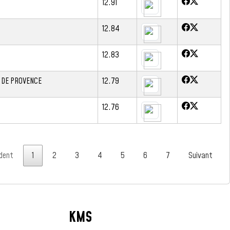
12.91
12.84
12.83
 DE PROVENCE
12.79
12.76
dent
1
2
3
4
5
6
7
Suivant
KMS