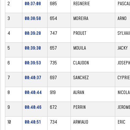
2
00:37:08
685
REGNERIE
PASCA
3
00:38:58
654
MOREIRA
ARNO
4
00:39:28
747
PROUET
SYLVAI
5
00:39:30
657
MOUILA
JACKY
6
00:39:53
735
CLAUDON
JOSEP
7
00:40:37
697
SANCHEZ
CYPRIE
8
00:40:44
919
AURAN
NICOLA
9
00:40:46
672
PERRIN
JEROM
10
00:40:51
734
ARWIAUD
ERIC