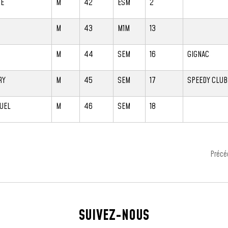
HE
M
42
ESM
2
M
43
M1M
13
M
44
SEM
16
GIGNAC
RY
M
45
SEM
17
SPEEDY CLUB
UEL
M
46
SEM
18
Précé
SUIVEZ-NOUS