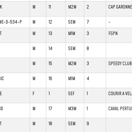
K
M
11
M2M
2
CAP GARONNE
ME-D-534-P
M
12
SEM
7
-
T
M
13
M1M
3
FSPN
M
14
SEM
8
M
15
M2M
3
SPEEDY CLUB
IC
M
16
M1M
4
E
F
1
SEF
1
COURIR A VEL
ND
M
17
M3M
1
CAVAL PERTU
T
M
18
SEM
9