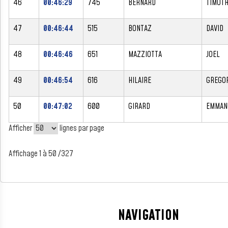
46
00:46:29
745
BERNARD
TIMOT
47
00:46:44
515
BONTAZ
DAVID
48
00:46:46
651
MAZZIOTTA
JOEL
49
00:46:54
616
HILAIRE
GREGO
50
00:47:02
600
GIRARD
EMMAN
Afficher
lignes par page
Affichage 1 à 50 /327
NAVIGATION