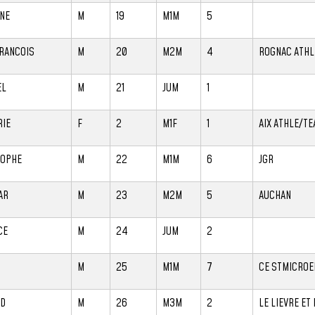
NE
M
19
M1M
5
RANCOIS
M
20
M2M
4
ROGNAC ATHL
EL
M
21
JUM
1
RIE
F
2
M1F
1
AIX ATHLE/T
TOPHE
M
22
M1M
6
JGR
AR
M
23
M2M
5
AUCHAN
CE
M
24
JUM
2
M
25
M1M
7
CE STMICROE
RD
M
26
M3M
2
LE LIEVRE ET