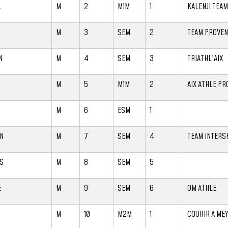
L
M
2
M1M
1
KALENJI TEAM
M
3
SEM
2
TEAM PROVEN
N
M
4
SEM
3
TRIATHL'AIX
M
5
M1M
2
AIX ATHLE P
H
M
6
ESM
1
N
M
7
SEM
4
TEAM INTERS
S
M
8
SEM
5
E
M
9
SEM
6
OM ATHLE
M
10
M2M
1
COURIR A ME