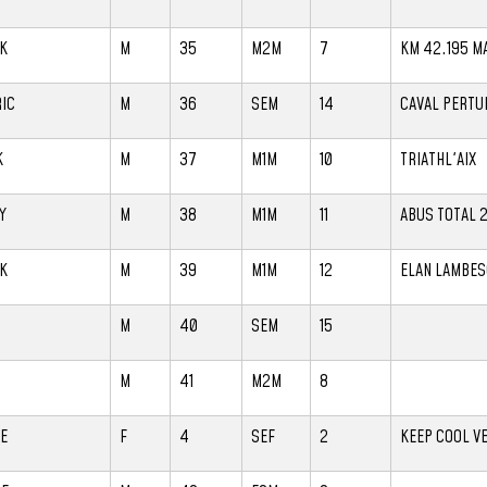
K
M
35
M2M
7
KM 42.195 M
IC
M
36
SEM
14
CAVAL PERTU
K
M
37
M1M
10
TRIATHL'AIX
Y
M
38
M1M
11
ABUS TOTAL 
K
M
39
M1M
12
ELAN LAMBES
M
40
SEM
15
M
41
M2M
8
E
F
4
SEF
2
KEEP COOL V