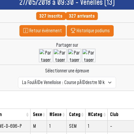
27/05/2018 à 09:30 - Venelles (13)
327 inscrits
327 arrivants
Retour événement
Historique podiums
Partager sur
Sélectionner une épreuve
m
Sexe
#Sexe
Categ
#Categ
Club
ME-D-696-P
M
1
SEM
1
-