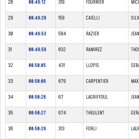
28
00:49:12
319
FOURNIER
MIC
29
00:49:29
159
CAIELLI
SILV
30
00:49:53
584
RAZIER
JEA
31
00:49:59
832
RAMIREZ
THO
32
00:50:05
431
LLOPIS
SEB
33
00:50:06
879
CARPENTIER
MAX
34
00:50:26
67
LAGRIFFOUL
JEA
35
00:50:27
674
THEULENT
GER
36
00:50:29
313
FORLI
LAU