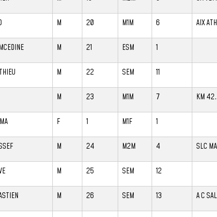
D
M
20
M1M
6
AIX AT
MCEDINE
M
21
ESM
1
THIEU
M
22
SEM
11
C
M
23
M1M
7
KM 42.
IMA
F
1
M1F
1
SSEF
M
24
M2M
4
SLC MA
VE
M
25
SEM
12
ASTIEN
M
26
SEM
13
A C SA