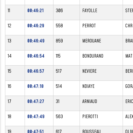
11
00:46:21
306
FAYOLLE
STE
12
00:46:29
558
PERROT
CHR
13
00:46:49
859
MEROUANE
BRA
14
00:46:54
115
BONDURAND
MAT
15
00:46:57
517
NEVIERE
BER
16
00:47:18
514
NDIAYE
GOR
17
00:47:27
31
ARNIAUD
ERI
18
00:47:49
563
PIEROTTI
ALE
19
00:47:51
617
ROUSSEAU
OLIV