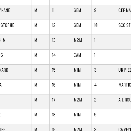
PHANE
M
11
SEM
9
CEF MA
ISTOPHE
M
12
SEM
10
SCO ST
HIM
M
13
M2M
1
IS
M
14
CAM
1
NARD
M
15
M1M
3
UN PIE
A
M
16
M1M
4
MARTIG
C
M
17
M2M
2
AIL RO
X
M
18
M1M
5
IER
M
19
M2M
3
CA VEY