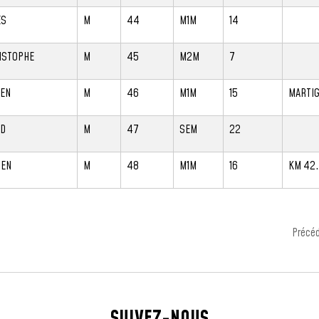
ES
M
44
M1M
14
ISTOPHE
M
45
M2M
7
IEN
M
46
M1M
15
MARTIG
ID
M
47
SEM
22
IEN
M
48
M1M
16
KM 42.
Précé
SUIVEZ-NOUS