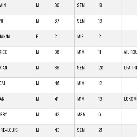
AIN
M
36
SEM
18
NI
M
37
SEM
19
IANNA
F
2
M1F
2
RICE
M
38
M1M
11
AIL RO
RIAN
M
39
SEM
20
LFA TR
CAL
M
40
M1M
12
AN
M
41
M1M
13
LOKOM
ERRY
M
42
M2M
6
RRE-LOUIS
M
43
SEM
21