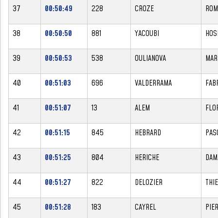
37
00:50:49
228
CROZE
ROM
38
00:50:50
881
YACOUBI
HOS
39
00:50:53
538
OULIANOVA
MAR
40
00:51:03
696
VALDERRAMA
FAB
41
00:51:07
13
ALEM
FLO
42
00:51:15
845
HEBRARD
PAS
43
00:51:25
804
HERICHE
DAM
44
00:51:27
822
DELOZIER
THI
45
00:51:28
183
CAYREL
PIE