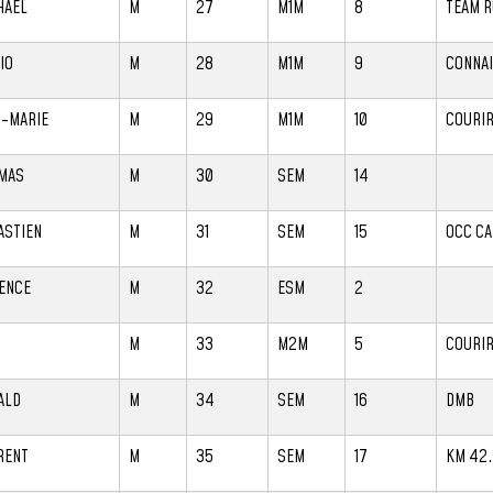
HAEL
M
27
M1M
8
TEAM R
IO
M
28
M1M
9
CONNA
N-MARIE
M
29
M1M
10
COURIR
MAS
M
30
SEM
14
ASTIEN
M
31
SEM
15
OCC CA
ENCE
M
32
ESM
2
N
M
33
M2M
5
COURIR
ALD
M
34
SEM
16
DMB
RENT
M
35
SEM
17
KM 42.