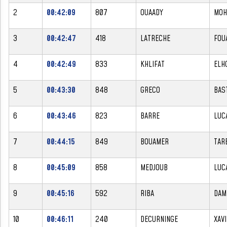
2
00:42:09
807
OUAADY
MOH
3
00:42:47
418
LATRECHE
FOU
4
00:42:49
833
KHLIFAT
ELH
5
00:43:30
848
GRECO
BAS
6
00:43:46
823
BARRE
LUC
7
00:44:15
849
BOUAMER
TAR
8
00:45:09
858
MEDJOUB
LUC
9
00:45:16
592
RIBA
DAM
10
00:46:11
240
DECURNINGE
XAV