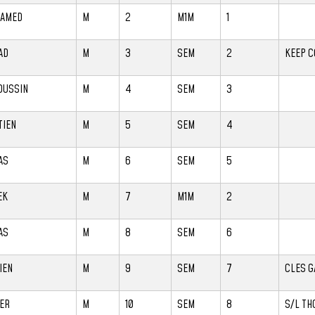
AMED
M
2
M1M
1
AD
M
3
SEM
2
KEEP C
OUSSIN
M
4
SEM
3
TIEN
M
5
SEM
4
AS
M
6
SEM
5
EK
M
7
M1M
2
AS
M
8
SEM
6
IEN
M
9
SEM
7
CLES 
IER
M
10
SEM
8
S/L TH