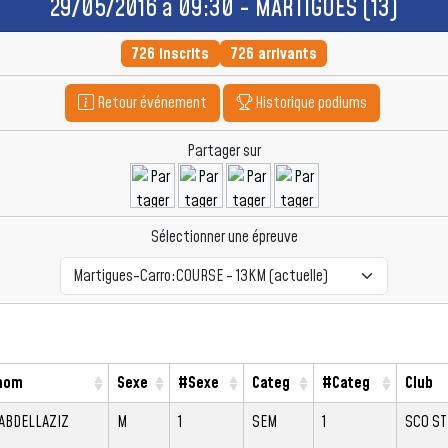
29/05/2016 à 09:30 - MARTIGUES (13)
726 inscrits
726 arrivants
Retour événement
Historique podiums
Partager sur
Sélectionner une épreuve
nom
Sexe
#Sexe
Categ
#Categ
Club
ABDELLAZIZ
M
1
SEM
1
SCO S