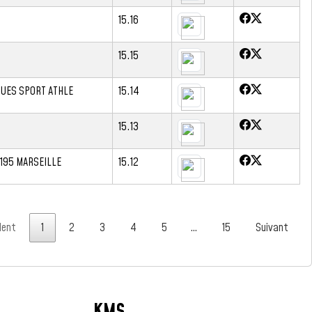
15.16
15.15
UES SPORT ATHLE
15.14
15.13
195 MARSEILLE
15.12
dent
1
2
3
4
5
…
15
Suivant
KMS