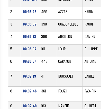
2
00:35:05
409
AZZAZ
KARIM
M
3
00:35:32
390
OUASSAELBEL
RAOUF
M
4
00:36:13
388
ANSILLON
DAMIEN
M
5
00:36:37
161
LOUP
PHILIPPE
M
6
00:36:54
443
CARAYON
ANTOINE
M
7
00:37:19
41
BOUSQUET
DANIEL
M
8
00:37:46
361
FOUZI
TAO-FIK
M
9
00:37:48
163
MANENT
GILBERT
M