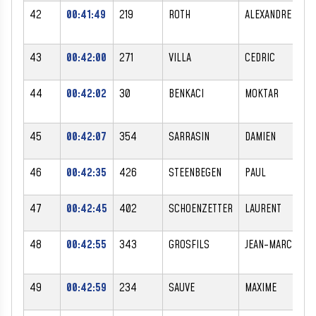
42
00:41:49
219
ROTH
ALEXANDRE
M
43
00:42:00
271
VILLA
CEDRIC
M
44
00:42:02
30
BENKACI
MOKTAR
M
45
00:42:07
354
SARRASIN
DAMIEN
M
46
00:42:35
426
STEENBEGEN
PAUL
M
47
00:42:45
402
SCHOENZETTER
LAURENT
M
48
00:42:55
343
GROSFILS
JEAN-MARC
M
49
00:42:59
234
SAUVE
MAXIME
M