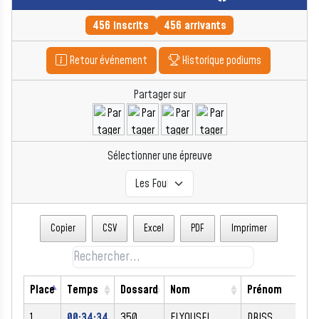
456 inscrits
456 arrivants
Retour événement
Historique podiums
Partager sur
Sélectionner une épreuve
Copier
CSV
Excel
PDF
Imprimer
Place
Temps
Dossard
Nom
Prénom
S
1
00:34:34
350
ELYOUSFI
DRISS
M