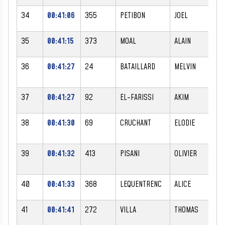
34
00:41:06
355
PETIBON
JOEL
M
35
00:41:15
373
MOAL
ALAIN
M
36
00:41:27
24
BATAILLARD
MELVIN
M
37
00:41:27
92
EL-FARISSI
AKIM
M
38
00:41:30
69
CRUCHANT
ELODIE
F
39
00:41:32
413
PISANI
OLIVIER
M
40
00:41:33
368
LEQUENTRENC
ALICE
F
41
00:41:41
272
VILLA
THOMAS
M