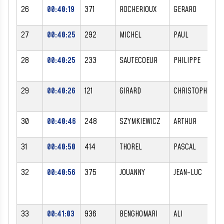
26
00:40:19
371
ROCHERIOUX
GERARD
M
27
00:40:25
292
MICHEL
PAUL
M
28
00:40:25
233
SAUTECOEUR
PHILIPPE
M
29
00:40:26
121
GIRARD
CHRISTOPHE
M
30
00:40:46
248
SZYMKIEWICZ
ARTHUR
M
31
00:40:50
414
THOREL
PASCAL
M
32
00:40:56
375
JOUANNY
JEAN-LUC
M
33
00:41:03
936
BENGHOMARI
ALI
M