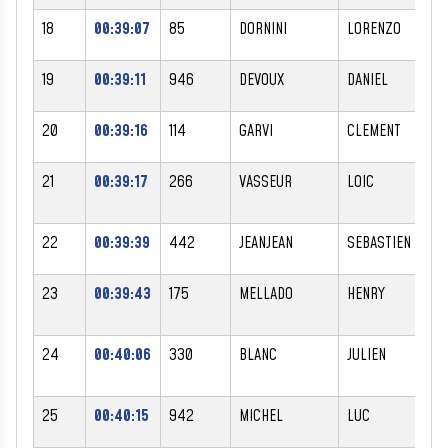
18
00:39:07
85
DORNINI
LORENZO
M
19
00:39:11
946
DEVOUX
DANIEL
M
20
00:39:16
114
GARVI
CLEMENT
M
21
00:39:17
266
VASSEUR
LOIC
M
22
00:39:39
442
JEANJEAN
SEBASTIEN
M
23
00:39:43
175
MELLADO
HENRY
M
24
00:40:06
330
BLANC
JULIEN
M
25
00:40:15
942
MICHEL
LUC
M