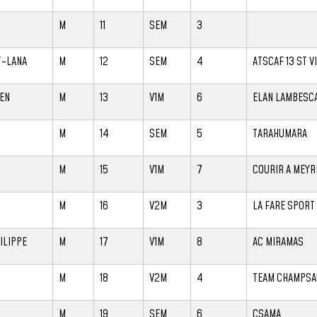
M
11
SEM
3
T-LANA
M
12
SEM
4
ATSCAF 13 ST V
EN
M
13
V1M
6
ELAN LAMBESC
M
14
SEM
5
TARAHUMARA
M
15
V1M
7
COURIR A MEYR
M
16
V2M
3
LA FARE SPORT
ILIPPE
M
17
V1M
8
AC MIRAMAS
M
18
V2M
4
TEAM CHAMPSA
M
19
SEM
6
CSAMA