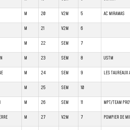
M
20
V2M
5
AC MIRAMAS
M
21
V2M
6
M
22
SEM
7
AN
M
23
SEM
8
USTM
NE
M
24
SEM
9
LES TAUREAUX 
M
25
SEM
10
M
M
26
SEM
11
MPT/TEAM PRO
ERRE
M
27
V2M
7
POMPIER DE MI