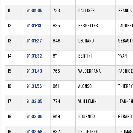
11
01:30:35
733
PALLISER
FRANCK
12
01:31:13
835
BESSETTES
LAUREN
13
01:31:27
846
LEGRAND
SEBASTI
14
01:31:32
811
BERTINI
YVAN
15
01:31:43
766
VALDERRAMA
FABRICE
16
01:31:56
801
ALONSO
THIERRY
17
01:32:35
774
VUILLEMIN
JEAN-PH
18
01:32:36
809
BOURNIEX
GERARD
19
01:32:58
832
LE-DEUNFF
THOMAS