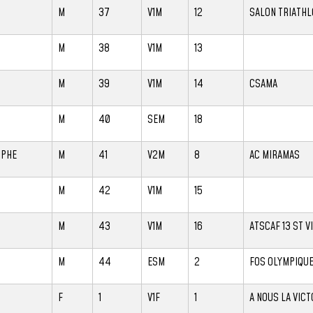
M
37
V1M
12
SALON TRIATHL
M
38
V1M
13
M
39
V1M
14
CSAMA
M
40
SEM
18
OPHE
M
41
V2M
8
AC MIRAMAS
M
42
V1M
15
M
43
V1M
16
ATSCAF 13 ST V
M
44
ESM
2
FOS OLYMPIQUE
F
1
V1F
1
A NOUS LA VICT