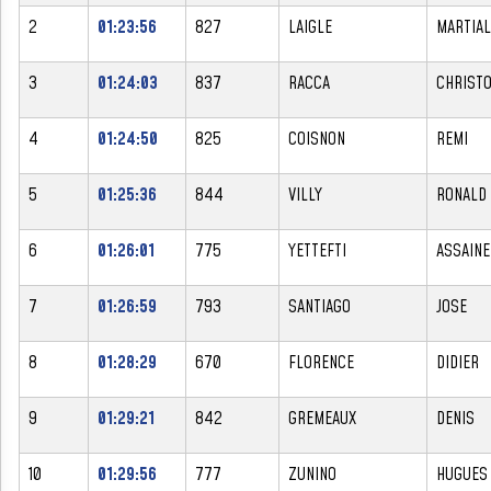
2
01:23:56
827
LAIGLE
MARTIAL
3
01:24:03
837
RACCA
CHRIST
4
01:24:50
825
COISNON
REMI
5
01:25:36
844
VILLY
RONALD
6
01:26:01
775
YETTEFTI
ASSAINE
7
01:26:59
793
SANTIAGO
JOSE
8
01:28:29
670
FLORENCE
DIDIER
9
01:29:21
842
GREMEAUX
DENIS
10
01:29:56
777
ZUNINO
HUGUES