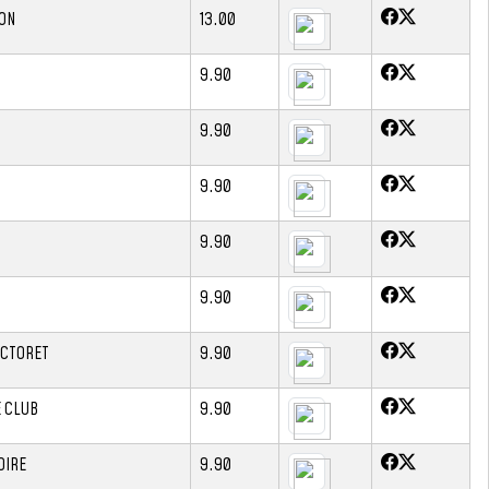
ON
13.00
9.90
9.90
9.90
9.90
9.90
ICTORET
9.90
 CLUB
9.90
OIRE
9.90