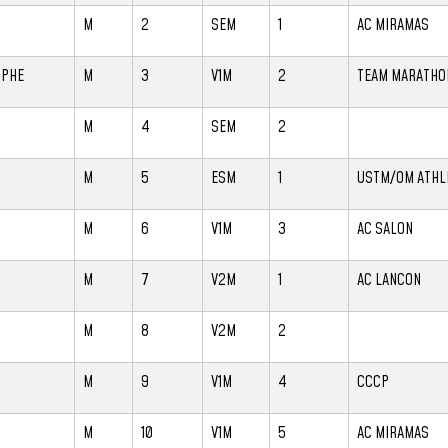
M
2
SEM
1
AC MIRAMAS
OPHE
M
3
V1M
2
TEAM MARATHO
M
4
SEM
2
M
5
ESM
1
USTM/OM ATHL
M
6
V1M
3
AC SALON
M
7
V2M
1
AC LANCON
M
8
V2M
2
M
9
V1M
4
CCCP
M
10
V1M
5
AC MIRAMAS