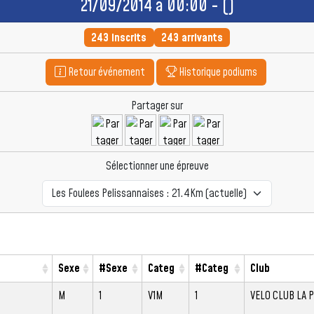
21/09/2014 à 00:00 - ()
243 inscrits
243 arrivants
Retour événement
Historique podiums
Partager sur
Sélectionner une épreuve
Sexe
#Sexe
Categ
#Categ
Club
M
1
V1M
1
VELO CLUB LA 