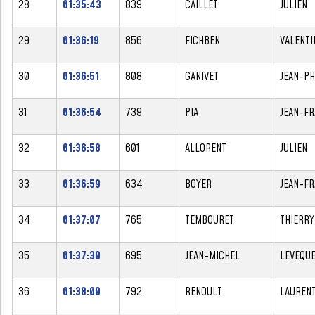
28
01:35:43
839
CAILLET
JULIEN
29
01:36:19
856
FICHBEN
VALENTI
30
01:36:51
808
GANIVET
JEAN-PH
31
01:36:54
739
PIA
JEAN-FR
32
01:36:58
601
ALLORENT
JULIEN
33
01:36:59
634
BOYER
JEAN-FR
34
01:37:07
765
TEMBOURET
THIERRY
35
01:37:30
695
JEAN-MICHEL
LEVEQU
36
01:38:00
792
RENOULT
LAUREN