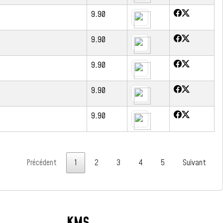
9.90
9.90
9.90
9.90
9.90
Précédent
1
2
3
4
5
Suivant
KMS