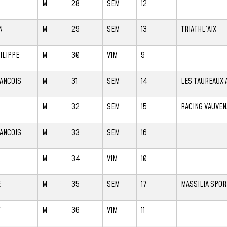
M
28
SEM
12
N
M
29
SEM
13
TRIATHL'AIX
ILIPPE
M
30
V1M
9
ANCOIS
M
31
SEM
14
LES TAUREAUX 
M
32
SEM
15
RACING VAUVE
ANCOIS
M
33
SEM
16
M
34
V1M
10
E
M
35
SEM
17
MASSILIA SPOR
T
M
36
V1M
11