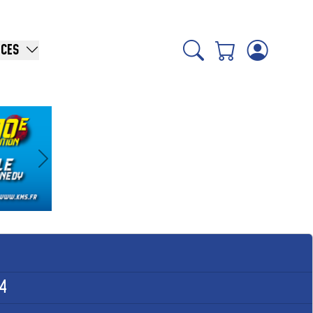
ICES
Suivant
4