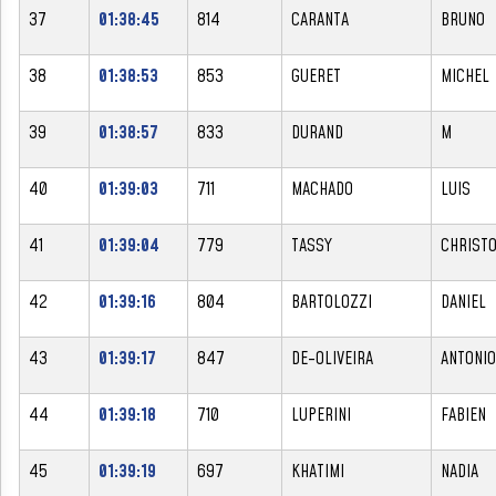
37
01:38:45
814
CARANTA
BRUNO
38
01:38:53
853
GUERET
MICHEL
39
01:38:57
833
DURAND
M
40
01:39:03
711
MACHADO
LUIS
41
01:39:04
779
TASSY
CHRIST
42
01:39:16
804
BARTOLOZZI
DANIEL
43
01:39:17
847
DE-OLIVEIRA
ANTONIO
44
01:39:18
710
LUPERINI
FABIEN
45
01:39:19
697
KHATIMI
NADIA