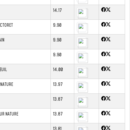
14.17
ICTORET
9.90
AIN
9.90
9.90
EUIL
14.00
 NATURE
13.97
13.87
UR NATURE
13.87
13.81