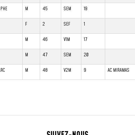
OPHE
M
45
SEM
19
F
2
SEF
1
M
46
V1M
17
M
47
SEM
20
ARC
M
48
V2M
9
AC MIRAMAS
SUIVEZ-NOUS