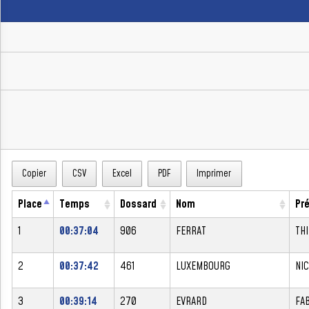
Copier
CSV
Excel
PDF
Imprimer
Place
Temps
Dossard
Nom
Pr
1
00:37:04
906
FERRAT
TH
2
00:37:42
461
LUXEMBOURG
NI
3
00:39:14
270
EVRARD
FA