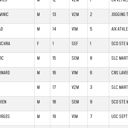
MINIC
M
13
V2M
2
JOGGING 
AD
M
14
V1M
5
AIX ATHL
UCHRA
F
1
SEF
1
SCO STE 
RC
M
15
SEM
8
SLC MART
RNARD
M
16
V1M
6
CNS LAVE
M
17
V2M
3
SLC MART
RIEN
M
18
SEM
9
SCO STE 
ORGES
M
19
V1M
7
USC SEP