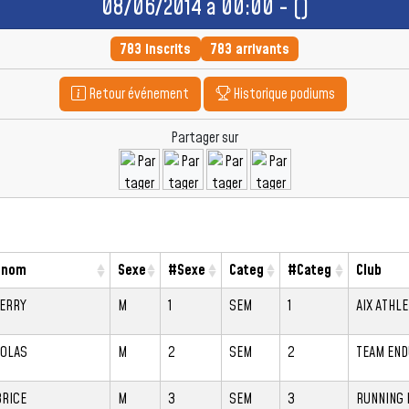
08/06/2014 à 00:00 - ()
783 inscrits
783 arrivants
Retour événement
Historique podiums
Partager sur
énom
Sexe
#Sexe
Categ
#Categ
Club
IERRY
M
1
SEM
1
AIX ATHL
COLAS
M
2
SEM
2
TEAM EN
BRICE
M
3
SEM
3
RUNNING 