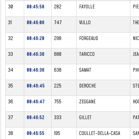
30
00:45:58
282
FAYOLLE
PI
31
00:46:08
747
VULLO
TH
32
00:46:20
298
FORGEAUD
NI
33
00:46:38
688
TARICCO
JE
34
00:46:38
638
SAMAT
PH
35
00:46:45
225
DEROCHE
ST
36
00:46:47
755
ZEGGANE
HO
37
00:46:52
333
GILLET
PA
38
00:46:55
195
COULLET-DELLA-CASA
SA