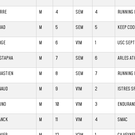
ERRE
M
4
SEM
4
RUNNING 
UAD
M
5
SEM
5
KEEP COO
RGE
M
6
V1M
1
USC SEP
STAPHA
M
7
SEM
6
ARLES AT
BASTIEN
M
8
SEM
7
RUNNING 
NAUD
M
9
V1M
2
ISTRES S
UNO
M
10
V1M
3
ENDURANC
ANCK
M
11
V1M
4
SMAC
VIER
M
12
V2M
1
CA VEYNE