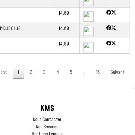
14.00
PIQUE CLUB
14.00
14.00
dent
1
2
3
4
5
…
16
Suivant
KMS
Nous Contacter
Nos Services
Mentions Légales