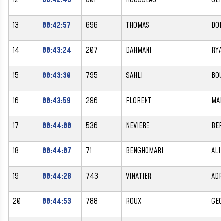
13
00:42:57
696
THOMAS
DO
14
00:43:24
207
DAHMANI
RY
15
00:43:30
795
SAHLI
BO
16
00:43:59
296
FLORENT
MA
17
00:44:00
536
NEVIERE
BE
18
00:44:07
71
BENGHOMARI
ALI
19
00:44:28
743
VINATIER
AD
20
00:44:53
788
ROUX
GE