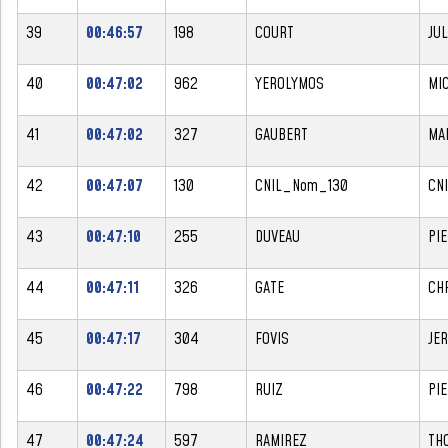
39
00:46:57
198
COURT
JUL
40
00:47:02
962
YEROLYMOS
MI
41
00:47:02
327
GAUBERT
MA
42
00:47:07
130
CNIL_Nom_130
CN
43
00:47:10
255
DUVEAU
PI
44
00:47:11
326
GATE
CH
45
00:47:17
304
FOVIS
JE
46
00:47:22
798
RUIZ
PI
47
00:47:24
597
RAMIREZ
TH