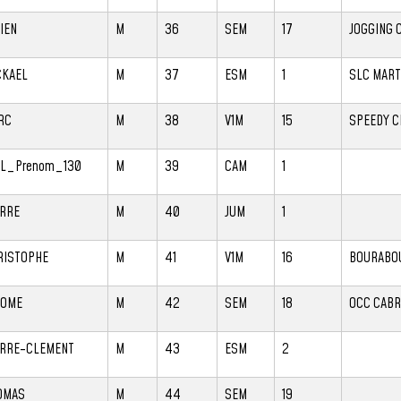
IEN
M
36
SEM
17
JOGGING 
CKAEL
M
37
ESM
1
SLC MART
RC
M
38
V1M
15
SPEEDY C
IL_Prenom_130
M
39
CAM
1
ERRE
M
40
JUM
1
RISTOPHE
M
41
V1M
16
BOURABOU
ROME
M
42
SEM
18
OCC CABR
ERRE-CLEMENT
M
43
ESM
2
OMAS
M
44
SEM
19