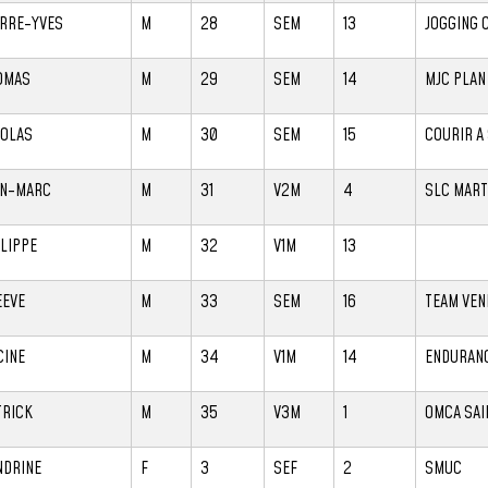
ERRE-YVES
M
28
SEM
13
JOGGING 
OMAS
M
29
SEM
14
MJC PLAN
COLAS
M
30
SEM
15
COURIR A
AN-MARC
M
31
V2M
4
SLC MART
ILIPPE
M
32
V1M
13
EEVE
M
33
SEM
16
TEAM VE
CINE
M
34
V1M
14
ENDURANC
TRICK
M
35
V3M
1
OMCA SAI
NDRINE
F
3
SEF
2
SMUC