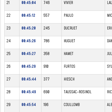
21
00:45:04
746
VIVIER
LA
22
00:45:12
557
PAULO
MI
23
00:45:20
245
DUCRUET
ER
24
00:45:26
786
HUGUET
DA
25
00:45:27
358
HAMET
JUL
26
00:45:29
910
FURTOS
SY
27
00:45:44
377
HIESCH
AN
28
00:45:49
690
TAUSSAC-ROSINOL
RI
29
00:45:54
196
COULLOMB
AL