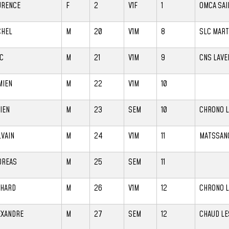
URENCE
F
2
V1F
1
OMCA SAI
CHEL
M
20
V1M
8
SLC MART
IC
M
21
V1M
9
CNS LAVE
MIEN
M
22
V1M
10
IEN
M
23
SEM
10
CHRONO L
LVAIN
M
24
V1M
11
MATSSAN
DREAS
M
25
SEM
11
CHARD
M
26
V1M
12
CHRONO L
EXANDRE
M
27
SEM
12
CHAUD LE