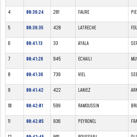
4
00:39:24
281
FAURE
PI
5
00:39:35
428
LATRECHE
FO
6
00:41:13
33
AYALA
SE
7
00:41:26
945
ECHAILI
MU
8
00:41:36
739
VIEL
SE
9
00:41:42
422
LANIEZ
AR
10
00:42:01
599
RAMOUSSIN
BR
11
00:42:05
936
PEYRONEL
FR
12
00:42:45
901
ROUSSEAU
OLI