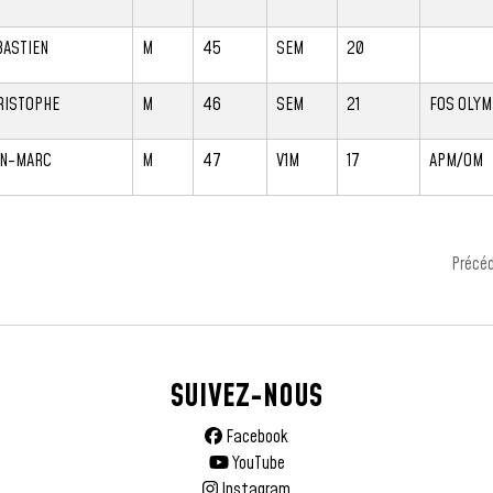
BASTIEN
M
45
SEM
20
RISTOPHE
M
46
SEM
21
FOS OLYM
AN-MARC
M
47
V1M
17
APM/OM
Précé
SUIVEZ-NOUS
Facebook
YouTube
Instagram