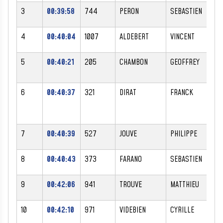
3
00:39:58
744
PERON
SEBASTIEN
4
00:40:04
1007
ALDEBERT
VINCENT
5
00:40:21
205
CHAMBON
GEOFFREY
6
00:40:37
321
DIRAT
FRANCK
7
00:40:39
527
JOUVE
PHILIPPE
8
00:40:43
373
FARANO
SEBASTIEN
9
00:42:06
941
TROUVE
MATTHIEU
10
00:42:10
971
VIDEBIEN
CYRILLE