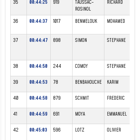
35
00:44:25
919
TAUSSAC-
RICHARD
ROSINOL
36
00:44:37
1017
BENMELOUK
MOHAMED
37
00:44:47
898
SIMON
STEPHANE
38
00:44:50
244
COMOY
STEPHANE
39
00:44:53
78
BENBAHOUCHE
KARIM
40
00:44:58
879
SCHMIT
FREDERIC
41
00:44:59
691
MOYA
EMMANUEL
42
00:45:03
596
LOTZ
OLIVIER