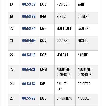
18
00:53:37
1098
NESTOUR
YANN
M
19
00:53:39
1149
GINIEZ
GILBERT
M
20
00:53:41
1094
MONTLUET
LAURENT
M
21
00:54:04
1057
COUTANT
MICHEL
M
22
00:54:18
1096
MOREAU
KARINE
F
23
00:54:29
1048
ANONYME-
ANONYME-
M
D-1048-N
D-1048-P
24
00:54:52
1016
BALLET-
BRIGITTE
F
BAZ
25
00:55:07
1023
BIRONNEAU
NICOLAS
M