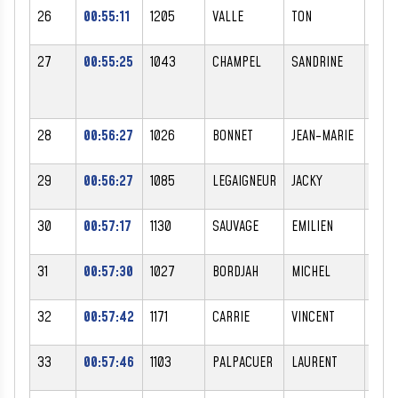
26
00:55:11
1205
VALLE
TON
M
27
00:55:25
1043
CHAMPEL
SANDRINE
F
28
00:56:27
1026
BONNET
JEAN-MARIE
M
29
00:56:27
1085
LEGAIGNEUR
JACKY
M
30
00:57:17
1130
SAUVAGE
EMILIEN
M
31
00:57:30
1027
BORDJAH
MICHEL
M
32
00:57:42
1171
CARRIE
VINCENT
M
33
00:57:46
1103
PALPACUER
LAURENT
M