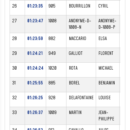
26
01:23:35
905
BOURRILLON
CYRIL
M
27
01:23:47
1008
ANONYME-D-
ANONYME-
M
1008-N
D-1008-P
28
01:23:59
882
MACCARIO
ELSA
F
29
01:24:21
949
GALLIOT
FLORENT
M
30
01:24:24
1020
ROTA
MICHAEL
M
31
01:25:55
885
BOREL
BENJAMIN
M
32
01:26:25
928
DELAFONTAINE
LOUISE
F
33
01:26:37
1009
MARTIN
JEAN-
M
PHILIPPE