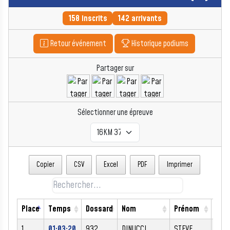
158 inscrits
142 arrivants
Retour événement
Historique podiums
Partager sur
Sélectionner une épreuve
Copier
CSV
Excel
PDF
Imprimer
Place
Temps
Dossard
Nom
Prénom
Sex
1
01:03:20
932
DINUCCI
STEVE
M