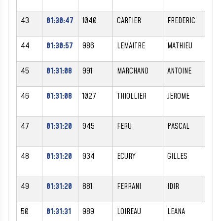
43
01:30:47
1040
CARTIER
FREDERIC
M
44
01:30:57
986
LEMAITRE
MATHIEU
M
45
01:31:08
991
MARCHAND
ANTOINE
M
46
01:31:08
1027
THIOLLIER
JEROME
M
47
01:31:20
945
FERU
PASCAL
M
48
01:31:20
934
ECURY
GILLES
M
49
01:31:20
881
FERRANI
IDIR
M
50
01:31:31
989
LOIREAU
LEANA
F