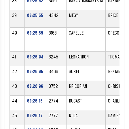
38
00:25:52
3061
RANAIVOMANANTSOA
GABRIELLE
39
00:25:55
4342
MEGY
BRICE
40
00:25:59
3168
CAPELLE
GREGORY
41
00:26:04
3245
LEONARDON
THOMAS
42
00:26:05
3466
SOREL
BENJAMIN
43
00:26:06
3752
KRICORIAN
CHRISTOPH
44
00:26:16
2774
DUGAST
CHARLIE
45
00:26:17
2777
N-DA
DAMIEN