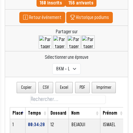
160 inscrits
156 arrivants
Retour événement
Historique podiums
Partager sur
Sélectionner une épreuve
Copier
CSV
Excel
PDF
Imprimer
Place
Temps
Dossard
Nom
Prénom
Se
1
00:34:28
12
BEJAOUI
ISMAEL
M