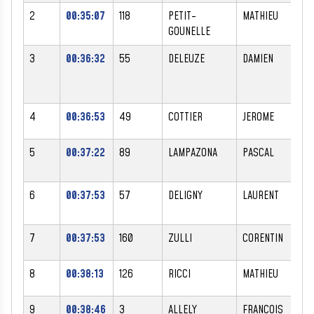
2
00:35:07
118
PETIT-
MATHIEU
M
GOUNELLE
3
00:36:32
55
DELEUZE
DAMIEN
M
4
00:36:53
49
COTTIER
JEROME
M
5
00:37:22
89
LAMPAZONA
PASCAL
M
6
00:37:53
57
DELIGNY
LAURENT
M
7
00:37:53
160
ZULLI
CORENTIN
M
8
00:38:13
126
RICCI
MATHIEU
M
9
00:38:46
3
ALLELY
FRANCOIS
M