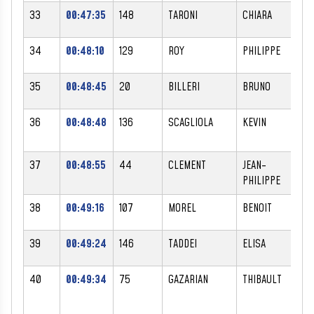
33
00:47:35
148
TARONI
CHIARA
F
34
00:48:10
129
ROY
PHILIPPE
M
35
00:48:45
20
BILLERI
BRUNO
M
36
00:48:48
136
SCAGLIOLA
KEVIN
M
37
00:48:55
44
CLEMENT
JEAN-
M
PHILIPPE
38
00:49:16
107
MOREL
BENOIT
M
39
00:49:24
146
TADDEI
ELISA
F
40
00:49:34
75
GAZARIAN
THIBAULT
M