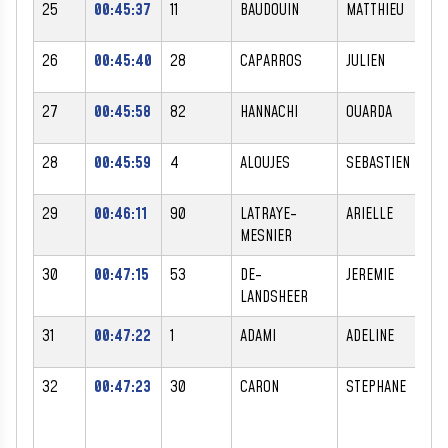
25
00:45:37
11
BAUDOUIN
MATTHIEU
M
26
00:45:40
28
CAPARROS
JULIEN
M
27
00:45:58
82
HANNACHI
OUARDA
F
28
00:45:59
4
ALOUJES
SEBASTIEN
M
29
00:46:11
90
LATRAYE-
ARIELLE
F
MESNIER
30
00:47:15
53
DE-
JEREMIE
M
LANDSHEER
31
00:47:22
1
ADAMI
ADELINE
F
32
00:47:23
30
CARON
STEPHANE
M