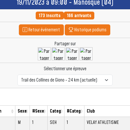
19/11/2023 à 09:00 - Manosque (04)
173 inscrits
166 arrivants
Retour événement
Historique podiums
Partager sur
Sélectionner une épreuve
m
Sexe
#Sexe
Categ
#Categ
Club
M
1
SEH
1
VELAY ATHLETISME