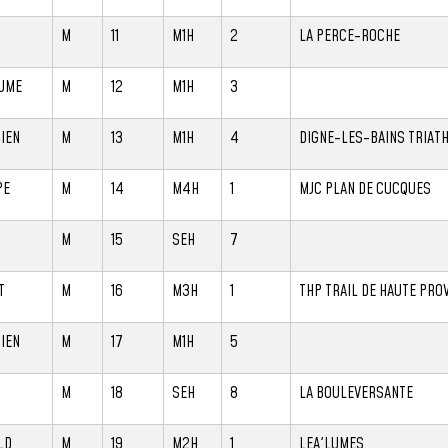
M
11
M1H
2
LA PERCE-ROCHE
UME
M
12
M1H
3
IEN
M
13
M1H
4
DIGNE-LES-BAINS TRIAT
PE
M
14
M4H
1
MJC PLAN DE CUCQUES
M
15
SEH
7
T
M
16
M3H
1
THP TRAIL DE HAUTE PRO
IEN
M
17
M1H
5
M
18
SEH
8
LA BOULEVERSANTE
LD
M
19
M2H
1
LEA'LUMES