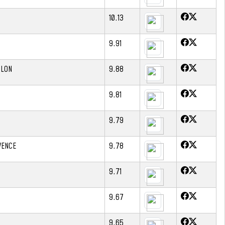
10.13
9.91
HLON
9.88
9.81
9.79
VENCE
9.78
9.71
9.67
9.65