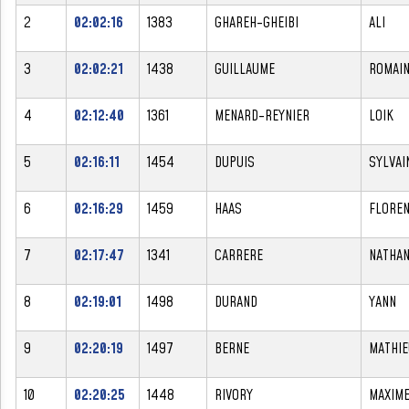
2
02:02:16
1383
GHAREH-GHEIBI
ALI
3
02:02:21
1438
GUILLAUME
ROMAI
4
02:12:40
1361
MENARD-REYNIER
LOIK
5
02:16:11
1454
DUPUIS
SYLVAI
6
02:16:29
1459
HAAS
FLORE
7
02:17:47
1341
CARRERE
NATHA
8
02:19:01
1498
DURAND
YANN
9
02:20:19
1497
BERNE
MATHIE
10
02:20:25
1448
RIVORY
MAXIM