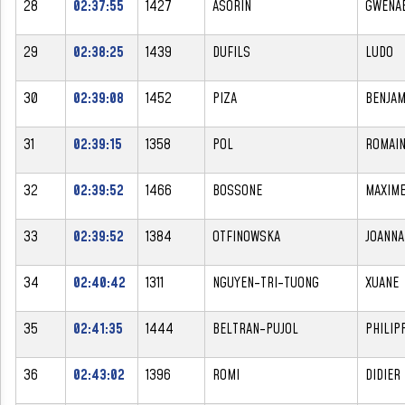
28
02:37:55
1427
ASORIN
GWENA
29
02:38:25
1439
DUFILS
LUDO
30
02:39:08
1452
PIZA
BENJAM
31
02:39:15
1358
POL
ROMAI
32
02:39:52
1466
BOSSONE
MAXIM
33
02:39:52
1384
OTFINOWSKA
JOANNA
34
02:40:42
1311
NGUYEN-TRI-TUONG
XUANE
35
02:41:35
1444
BELTRAN-PUJOL
PHILIP
36
02:43:02
1396
ROMI
DIDIER