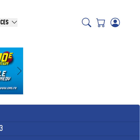
ICES
Suivant
23