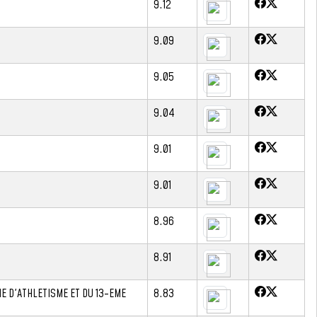
9.12
9.09
9.05
9.04
9.01
9.01
8.96
8.91
E D'ATHLETISME ET DU 13-EME
8.83