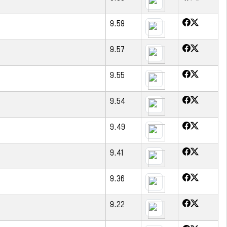
9.59
9.57
9.55
9.54
9.49
9.41
9.36
9.22