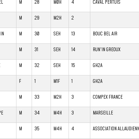
EL
M
28
M0H
4
CAVAL PERTUIS
M
29
M2H
2
IN
M
30
SEH
13
BOUC BEL AIR
N
M
31
SEH
14
RUN'IN GREOUX
E
M
32
SEH
15
GH2A
F
1
M1F
1
GH2A
M
33
M2H
3
COMPEX FRANCE
PE
M
34
M4H
3
MARSEILLE
M
35
M4H
4
ASSOCIATION ALLAUDIENN