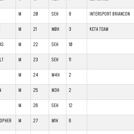
M
20
SEH
9
INTERSPORT BRIANCON
E
M
21
M0H
3
KETA TEAM
AS
M
22
SEH
10
LT
M
23
SEH
11
M
24
M4H
2
N
M
25
M3H
2
M
26
SEH
12
TOPHER
M
27
M1H
6