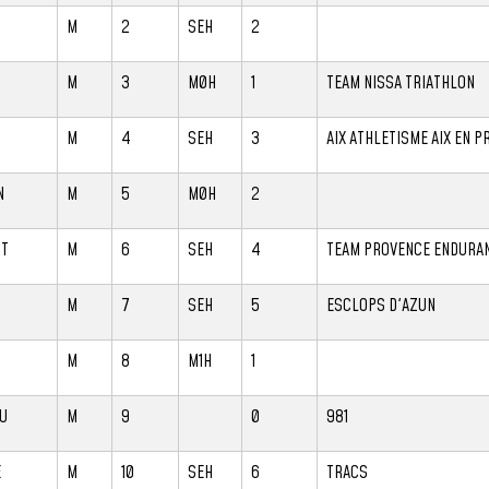
M
2
SEH
2
N
M
3
M0H
1
TEAM NISSA TRIATHLON
M
4
SEH
3
AIX ATHLETISME AIX EN 
N
M
5
M0H
2
NT
M
6
SEH
4
TEAM PROVENCE ENDURAN
N
M
7
SEH
5
ESCLOPS D'AZUN
M
8
M1H
1
U
M
9
0
981
E
M
10
SEH
6
TRACS