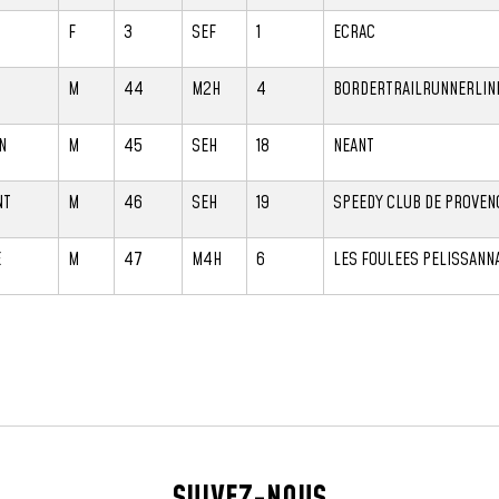
F
3
SEF
1
ECRAC
M
44
M2H
4
BORDERTRAILRUNNERLIN
N
M
45
SEH
18
NEANT
NT
M
46
SEH
19
SPEEDY CLUB DE PROVEN
E
M
47
M4H
6
LES FOULEES PELISSANN
SUIVEZ-NOUS