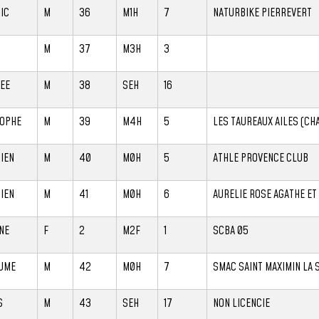
IC
M
36
M1H
7
NATURBIKE PIERREVERT
M
37
M3H
3
EE
M
38
SEH
16
TOPHE
M
39
M4H
5
LES TAUREAUX AILES (CH
IEN
M
40
M0H
5
ATHLE PROVENCE CLUB
IEN
M
41
M0H
6
AURELIE ROSE AGATHE E
NE
F
2
M2F
1
SCBA 05
UME
M
42
M0H
7
SMAC SAINT MAXIMIN LA 
S
M
43
SEH
17
NON LICENCIE