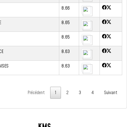
8.66
E
8.65
8.65
CE
8.63
AISES
8.63
Précédent
1
2
3
4
Suivant
KMS