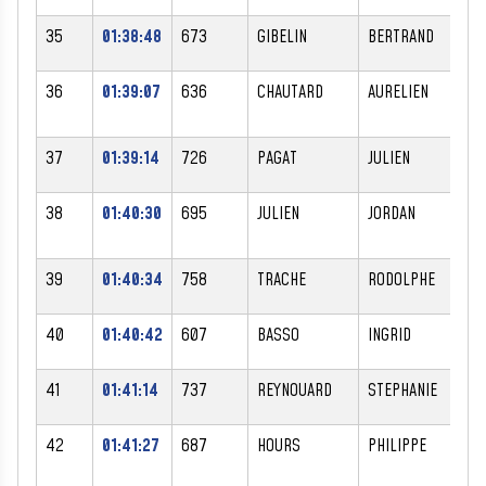
35
01:38:48
673
GIBELIN
BERTRAND
M
36
01:39:07
636
CHAUTARD
AURELIEN
M
37
01:39:14
726
PAGAT
JULIEN
M
38
01:40:30
695
JULIEN
JORDAN
M
39
01:40:34
758
TRACHE
RODOLPHE
M
40
01:40:42
607
BASSO
INGRID
F
41
01:41:14
737
REYNOUARD
STEPHANIE
F
42
01:41:27
687
HOURS
PHILIPPE
M