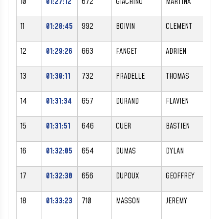
10
01:27:12
672
GIACHINO
MARTINA
F
11
01:28:45
992
BOIVIN
CLEMENT
M
12
01:29:26
663
FANGET
ADRIEN
M
13
01:30:11
732
PRADELLE
THOMAS
M
14
01:31:34
657
DURAND
FLAVIEN
M
15
01:31:51
646
CUER
BASTIEN
M
16
01:32:05
654
DUMAS
DYLAN
M
17
01:32:30
656
DUPOUX
GEOFFREY
M
18
01:33:23
710
MASSON
JEREMY
M