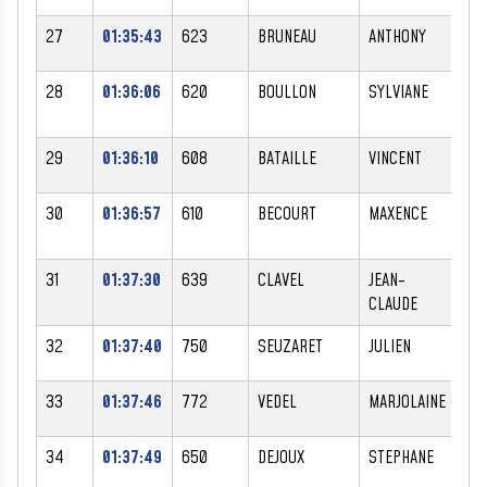
27
01:35:43
623
BRUNEAU
ANTHONY
M
28
01:36:06
620
BOULLON
SYLVIANE
F
29
01:36:10
608
BATAILLE
VINCENT
M
30
01:36:57
610
BECOURT
MAXENCE
M
31
01:37:30
639
CLAVEL
JEAN-
M
CLAUDE
32
01:37:40
750
SEUZARET
JULIEN
M
33
01:37:46
772
VEDEL
MARJOLAINE
F
34
01:37:49
650
DEJOUX
STEPHANE
M