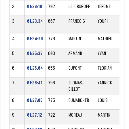
2
01:23:18
702
LE-DROGOFF
JEROME
M
3
01:23:34
667
FRANCOIS
YOURI
M
4
01:24:03
776
MARTIN
MATHIEU
M
5
01:25:33
603
ARMAND
YVAN
M
6
01:26:04
655
DUPONT
FLORIAN
M
7
01:26:41
756
THOMAS-
YANNICK
M
BILLOT
8
01:27:05
775
DUMARCHER
LOUIS
M
9
01:27:12
722
MOREAU
MARTIN
M