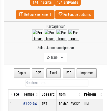
174 inscrits
154 arrivants
Retour événement
Historique podiums
Partager sur
Sélectionner une épreuve
Copier
CSV
Excel
PDF
Imprimer
Place
Temps
Dossard
Nom
Prénom
Se
1
01:22:04
757
TOMACHEVSKY
JIM
M