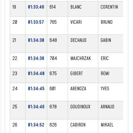
19
01:33:46
614
BLANC
CORENTIN
M
20
01:33:57
765
VICARI
BRUNO
M
21
01:34:30
648
DECHAUD
GABIN
M
22
01:34:38
704
MAJCHRZAK
ERIC
M
23
01:34:40
675
GIBERT
REMI
M
24
01:34:45
601
ABENOZA
YVES
M
25
01:34:46
678
GOUDINOUX
ARNAUD
M
26
01:34:52
626
CABIRON
MIKAEL
M