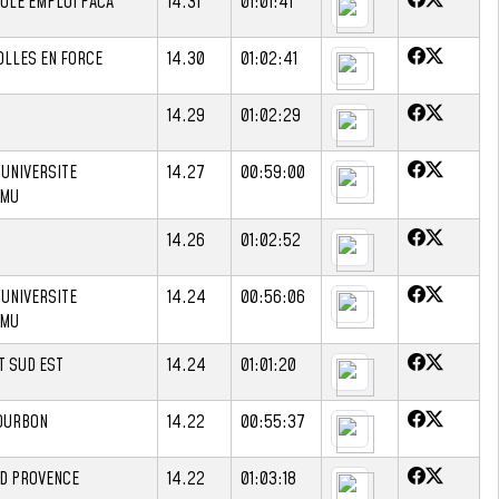
POLE EMPLOI PACA
14.31
01:01:41
ROLLES EN FORCE
14.30
01:02:41
14.29
01:02:29
 UNIVERSITE
14.27
00:59:00
AMU
14.26
01:02:52
 UNIVERSITE
14.24
00:56:06
AMU
T SUD EST
14.24
01:01:20
OURBON
14.22
00:55:37
UD PROVENCE
14.22
01:03:18