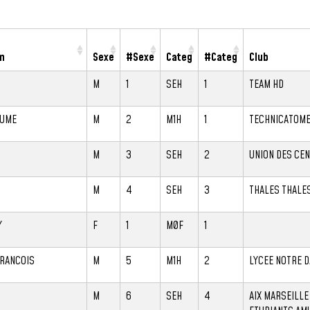
m
Sexe
#Sexe
Categ
#Categ
Club
M
1
SEH
1
TEAM HD
AUME
M
2
M1H
1
TECHNICATOM
M
3
SEH
2
UNION DES CEN
M
4
SEH
3
THALES THALE
Y
F
1
M0F
1
FRANCOIS
M
5
M1H
2
LYCEE NOTRE D
M
6
SEH
4
AIX MARSEILLE