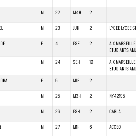
M
22
M4H
2
EL
M
23
JUH
2
LYCEE LYCEE S
LDE
F
4
ESF
2
AIX MARSEILLE
ETUDIANTS AM
M
24
SEH
10
AIX MARSEILLE
ETUDIANTS AM
NDRA
F
5
M1F
2
M
25
M3H
2
NY42195
N
M
26
ESH
2
CARLA
R
M
27
M1H
6
ACCEO