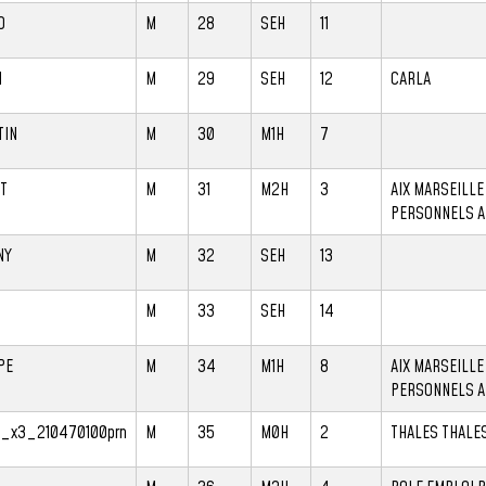
O
M
28
SEH
11
N
M
29
SEH
12
CARLA
TIN
M
30
M1H
7
T
M
31
M2H
3
AIX MARSEILLE
PERSONNELS 
NY
M
32
SEH
13
M
33
SEH
14
PE
M
34
M1H
8
AIX MARSEILLE
PERSONNELS 
d_x3_210470100prn
M
35
M0H
2
THALES THALE