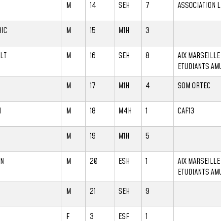
M
14
SEH
7
ASSOCIATION L
RIC
M
15
M1H
3
LT
M
16
SEH
8
AIX MARSEILLE
ETUDIANTS AM
M
17
M1H
4
SOM ORTEC
N
M
18
M4H
1
CAF13
M
19
M1H
5
IN
M
20
ESH
1
AIX MARSEILLE
ETUDIANTS AM
M
21
SEH
9
F
3
ESF
1