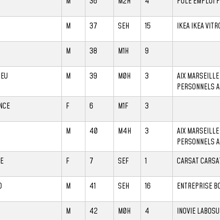
M
36
M2H
4
POLE EMPLOI 
M
37
SEH
15
IKEA IKEA VIT
M
38
M1H
9
IEU
M
39
M0H
3
AIX MARSEILLE
PERSONNELS 
NCE
F
6
M1F
3
M
40
M4H
3
AIX MARSEILLE
PERSONNELS 
E
F
7
SEF
1
CARSAT CARSA
D
M
41
SEH
16
ENTREPRISE B
M
42
M0H
4
INOVIE LABOS