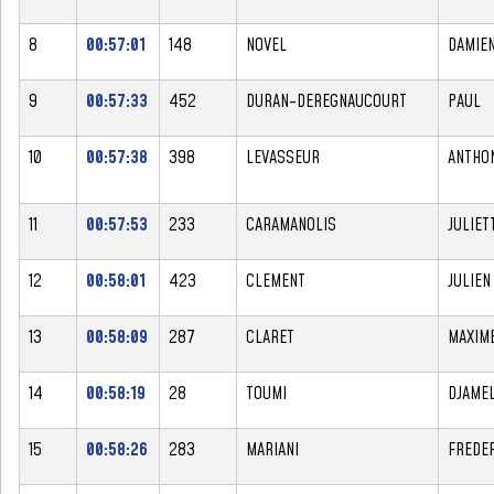
8
00:57:01
148
NOVEL
DAMIE
9
00:57:33
452
DURAN-DEREGNAUCOURT
PAUL
10
00:57:38
398
LEVASSEUR
ANTHO
11
00:57:53
233
CARAMANOLIS
JULIET
12
00:58:01
423
CLEMENT
JULIEN
13
00:58:09
287
CLARET
MAXIM
14
00:58:19
28
TOUMI
DJAME
15
00:58:26
283
MARIANI
FREDE