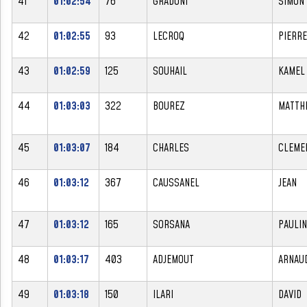
41
01:02:54
76
GRADONI
SIMON
42
01:02:55
93
LECROQ
PIERRE
43
01:02:59
125
SOUHAIL
KAMEL
44
01:03:03
322
BOUREZ
MATTH
45
01:03:07
184
CHARLES
CLEME
46
01:03:12
367
CAUSSANEL
JEAN
47
01:03:12
165
SORSANA
PAULIN
48
01:03:17
403
ADJEMOUT
ARNAU
49
01:03:18
150
ILARI
DAVID