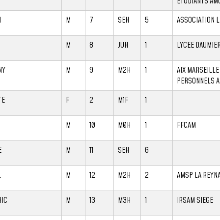
ETUDIANTS AM
N
M
7
SEH
5
ASSOCIATION L
M
8
JUH
1
LYCEE DAUMIE
NY
M
9
M2H
1
AIX MARSEILLE
PERSONNELS 
TE
F
2
M1F
1
M
10
M0H
1
FFCAM
E
M
11
SEH
6
L
M
12
M2H
2
AMSP LA REYN
RIC
M
13
M3H
1
IRSAM SIEGE