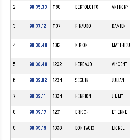
2
00:35:33
1188
BERTOLOTTO
ANTHONY
3
00:37:12
1197
RINAUDO
DAMIEN
4
00:38:40
1312
KIRION
MATTHIEU
5
00:38:48
1202
HERBAUD
VINCENT
6
00:39:02
1234
SEGUIN
JULIAN
7
00:39:11
1304
HENRION
JIMMY
8
00:39:17
1291
DRISCH
ETIENNE
9
00:39:19
1308
BONIFACIO
LIONEL