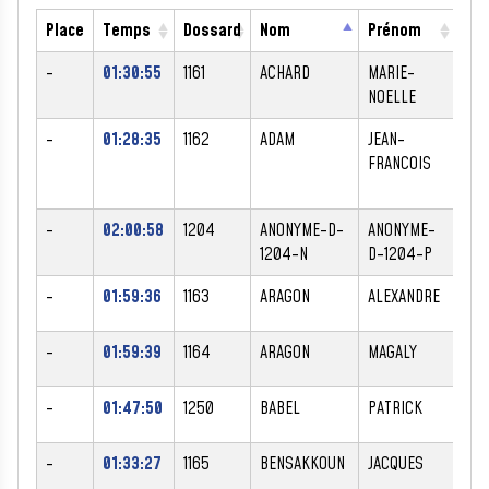
Place
Temps
Dossard
Nom
Prénom
Se
-
01:30:55
1161
ACHARD
MARIE-
F
NOELLE
-
01:28:35
1162
ADAM
JEAN-
M
FRANCOIS
-
02:00:58
1204
ANONYME-D-
ANONYME-
F
1204-N
D-1204-P
-
01:59:36
1163
ARAGON
ALEXANDRE
M
-
01:59:39
1164
ARAGON
MAGALY
F
-
01:47:50
1250
BABEL
PATRICK
M
-
01:33:27
1165
BENSAKKOUN
JACQUES
M