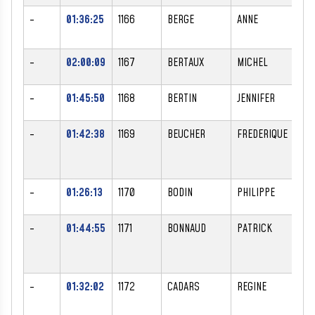
-
01:36:25
1166
BERGE
ANNE
F
-
02:00:09
1167
BERTAUX
MICHEL
M
-
01:45:50
1168
BERTIN
JENNIFER
F
-
01:42:38
1169
BEUCHER
FREDERIQUE
F
-
01:26:13
1170
BODIN
PHILIPPE
M
-
01:44:55
1171
BONNAUD
PATRICK
M
-
01:32:02
1172
CADARS
REGINE
F