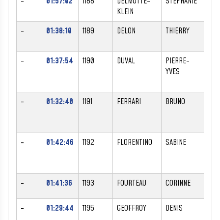
-
01:57:02
1188
DELMOTTE-
STEPHANIE
F
KLEIN
-
01:38:10
1189
DELON
THIERRY
M
-
01:37:54
1190
DUVAL
PIERRE-
M
YVES
-
01:32:40
1191
FERRARI
BRUNO
M
-
01:42:46
1192
FLORENTINO
SABINE
F
-
01:41:36
1193
FOURTEAU
CORINNE
F
-
01:29:44
1195
GEOFFROY
DENIS
M