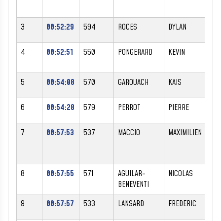
3
00:52:29
594
ROCES
DYLAN
M
4
00:52:51
550
PONGERARD
KEVIN
M
5
00:54:08
570
GAROUACH
KAIS
M
6
00:54:28
579
PERROT
PIERRE
M
7
00:57:53
537
MACCIO
MAXIMILIEN
M
8
00:57:55
571
AGUILAR-
NICOLAS
M
BENEVENTI
9
00:57:57
533
LANSARD
FREDERIC
M