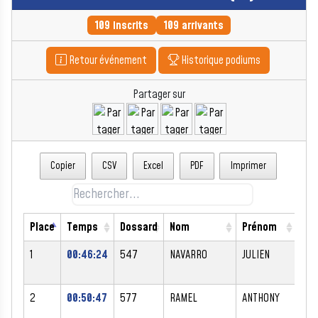
109 inscrits
109 arrivants
Retour événement
Historique podiums
Partager sur
Copier
CSV
Excel
PDF
Imprimer
Place
Temps
Dossard
Nom
Prénom
Se
1
00:46:24
547
NAVARRO
JULIEN
M
2
00:50:47
577
RAMEL
ANTHONY
M