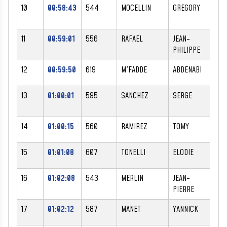
10
00:58:43
544
MOCELLIN
GREGORY
M
11
00:59:01
556
RAFAEL
JEAN-
M
PHILIPPE
12
00:59:50
619
M'FADDE
ABDENABI
M
13
01:00:01
595
SANCHEZ
SERGE
M
14
01:00:15
560
RAMIREZ
TOMY
M
15
01:01:08
607
TONELLI
ELODIE
F
16
01:02:08
543
MERLIN
JEAN-
M
PIERRE
17
01:02:12
587
MANET
YANNICK
M