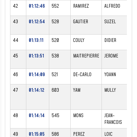
42
01:12:46
552
RAMIREZ
ALFREDO
M
43
01:12:54
528
GAUTIER
SUZEL
F
44
01:13:11
520
COULY
DIDIER
M
45
01:13:51
538
MAITREPIERRE
JEROME
M
46
01:14:09
521
DE-CARLO
YOANN
M
47
01:14:12
603
YAM
MULLY
F
48
01:14:14
545
MONS
JEAN-
M
FRANCOIS
49
01:15:05
586
PEREZ
LOIC
M