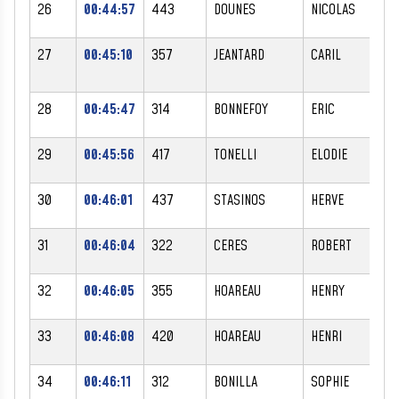
26
00:44:57
443
DOUNES
NICOLAS
M
27
00:45:10
357
JEANTARD
CARIL
M
28
00:45:47
314
BONNEFOY
ERIC
M
29
00:45:56
417
TONELLI
ELODIE
F
30
00:46:01
437
STASINOS
HERVE
M
31
00:46:04
322
CERES
ROBERT
M
32
00:46:05
355
HOAREAU
HENRY
M
33
00:46:08
420
HOAREAU
HENRI
M
34
00:46:11
312
BONILLA
SOPHIE
F