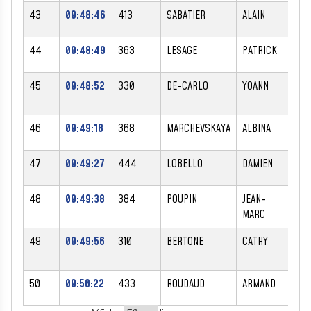
43
00:48:46
413
SABATIER
ALAIN
M
44
00:48:49
363
LESAGE
PATRICK
M
45
00:48:52
330
DE-CARLO
YOANN
M
46
00:49:18
368
MARCHEVSKAYA
ALBINA
F
47
00:49:27
444
LOBELLO
DAMIEN
M
48
00:49:38
384
POUPIN
JEAN-
M
MARC
49
00:49:56
310
BERTONE
CATHY
F
50
00:50:22
433
ROUDAUD
ARMAND
M