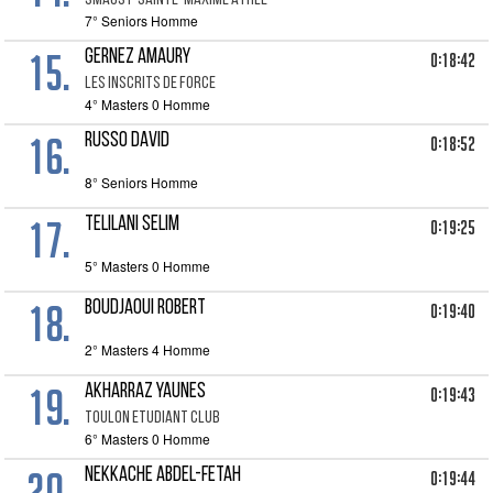
SMAGST-SAINTE-MAXIME ATHLE
7° Seniors Homme
15.
GERNEZ AMAURY
0:18:42
LES INSCRITS DE FORCE
4° Masters 0 Homme
16.
RUSSO DAVID
0:18:52
8° Seniors Homme
17.
TELILANI SELIM
0:19:25
5° Masters 0 Homme
18.
BOUDJAOUI ROBERT
0:19:40
2° Masters 4 Homme
19.
AKHARRAZ YAUNES
0:19:43
TOULON ETUDIANT CLUB
6° Masters 0 Homme
20.
NEKKACHE ABDEL-FETAH
0:19:44