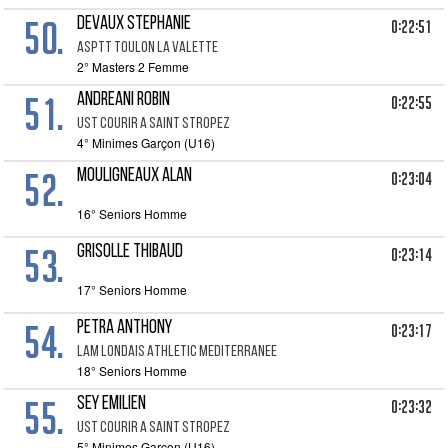
50.
DEVAUX STEPHANIE
0:22:51
ASPTT TOULON LA VALETTE
2° Masters 2 Femme
51.
ANDREANI ROBIN
0:22:55
UST COURIR A SAINT STROPEZ
4° Minimes Garçon (U16)
52.
MOULIGNEAUX ALAN
0:23:04
16° Seniors Homme
53.
GRISOLLE THIBAUD
0:23:14
17° Seniors Homme
54.
PETRA ANTHONY
0:23:17
LAM LONDAIS ATHLETIC MEDITERRANEE
18° Seniors Homme
55.
SEY EMILIEN
0:23:32
UST COURIR A SAINT STROPEZ
5° Minimes Garçon (U16)