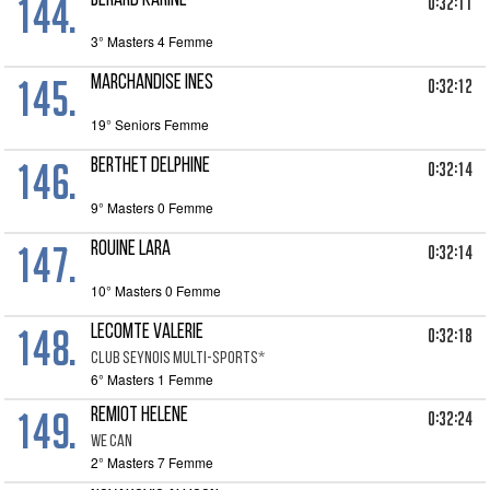
144.
BERARD KARINE
0:32:11
3° Masters 4 Femme
145.
MARCHANDISE INES
0:32:12
19° Seniors Femme
146.
BERTHET DELPHINE
0:32:14
9° Masters 0 Femme
147.
ROUINE LARA
0:32:14
10° Masters 0 Femme
148.
LECOMTE VALERIE
0:32:18
CLUB SEYNOIS MULTI-SPORTS*
6° Masters 1 Femme
149.
REMIOT HELENE
0:32:24
WE CAN
2° Masters 7 Femme