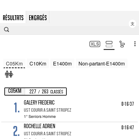
RÉSULTATS
ENGAGÉS
文
C05Km
C10Km
E1400m
Non-partant-E1400m
C05Km
227
263
/
Classés
1.
GALERY FREDERIC
0:16:37
UST COURIR A SAINT STROPEZ
1° Seniors Homme
2.
ROCHELLE ADRIEN
0:16:47
UST COURIR A SAINT STROPEZ