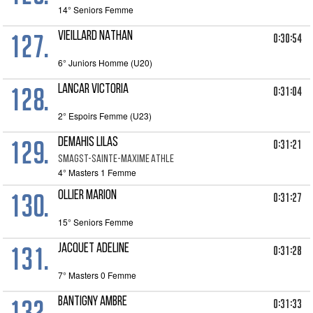
14° Seniors Femme
127.
VIEILLARD NATHAN
0:30:54
6° Juniors Homme (U20)
128.
LANCAR VICTORIA
0:31:04
2° Espoirs Femme (U23)
129.
DEMAHIS LILAS
0:31:21
SMAGST-SAINTE-MAXIME ATHLE
4° Masters 1 Femme
130.
OLLIER MARION
0:31:27
15° Seniors Femme
131.
JACQUET ADELINE
0:31:28
7° Masters 0 Femme
132.
BANTIGNY AMBRE
0:31:33