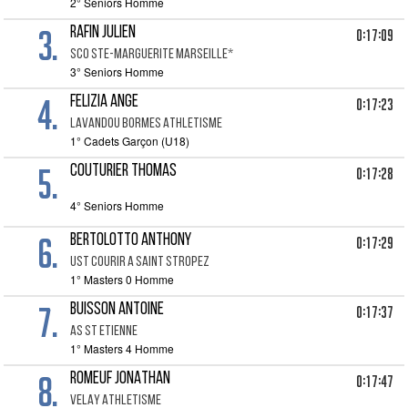
2° Seniors Homme
3.
RAFIN JULIEN
0:17:09
SCO STE-MARGUERITE MARSEILLE*
3° Seniors Homme
4.
FELIZIA ANGE
0:17:23
LAVANDOU BORMES ATHLETISME
1° Cadets Garçon (U18)
5.
COUTURIER THOMAS
0:17:28
4° Seniors Homme
6.
BERTOLOTTO ANTHONY
0:17:29
UST COURIR A SAINT STROPEZ
1° Masters 0 Homme
7.
BUISSON ANTOINE
0:17:37
AS ST ETIENNE
1° Masters 4 Homme
8.
ROMEUF JONATHAN
0:17:47
VELAY ATHLETISME