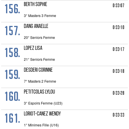
156.
BERTH SOPHIE
0:33:07
3° Masters 3 Femme
157.
DANG ANAELLE
0:33:10
20° Seniors Femme
158.
LOPEZ LISA
0:33:17
21° Seniors Femme
159.
DESDERI CORINNE
0:33:18
7° Masters 2 Femme
160.
PETITCOLAS LYLOU
0:33:28
3° Espoirs Femme (U23)
161.
LORIOT-CANEZ WENDY
0:33:33
1° Minimes Fille (U16)