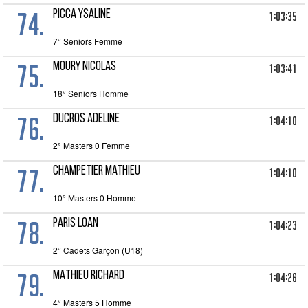
74.
PICCA Ysaline
1:03:35
7° Seniors Femme
75.
MOURY Nicolas
1:03:41
18° Seniors Homme
76.
DUCROS Adeline
1:04:10
2° Masters 0 Femme
77.
CHAMPETIER Mathieu
1:04:10
10° Masters 0 Homme
78.
PARIS Loan
1:04:23
2° Cadets Garçon (U18)
79.
MATHIEU Richard
1:04:26
4° Masters 5 Homme