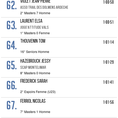
62.
VIOLET Jean-Pierre
1:00:50
ASSO TRAIL DES DOLMENS ARDECHE
2° Masters 7 Homme
63.
LAURENT Elsa
1:00:51
JOGG'ATTITUDE VALS
1° Masters 0 Femme
64.
THOUVENIN Tom
1:01:14
16° Seniors Homme
65.
HAZEBROUCK Jessy
1:01:29
SCAP MONTELIMAR
8° Masters 0 Homme
66.
FREDERICK Sarah
1:01:41
2° Espoirs Femme (U23)
67.
FERRIOL Nicolas
1:01:56
7° Masters 1 Homme