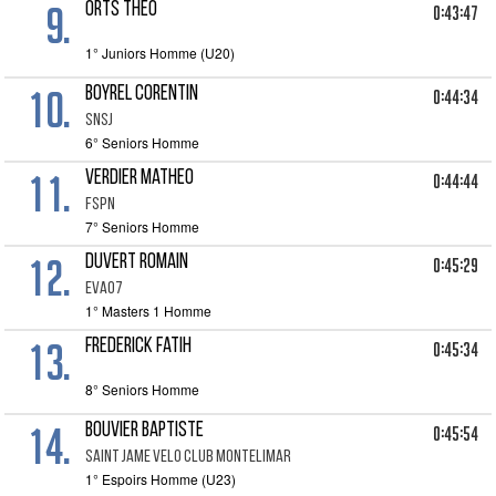
9.
ORTS Theo
0:43:47
1° Juniors Homme (U20)
10.
BOYREL Corentin
0:44:34
SNSJ
6° Seniors Homme
11.
VERDIER Matheo
0:44:44
FSPN
7° Seniors Homme
12.
DUVERT Romain
0:45:29
EVA07
1° Masters 1 Homme
13.
FREDERICK Fatih
0:45:34
8° Seniors Homme
14.
BOUVIER Baptiste
0:45:54
SAINT JAME VELO CLUB MONTELIMAR
1° Espoirs Homme (U23)