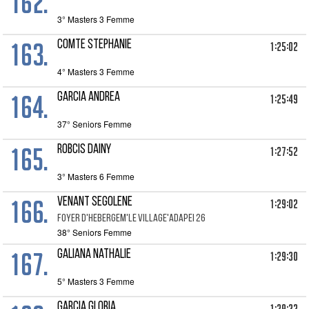
162.
3° Masters 3 Femme
163.
COMTE Stephanie
1:25:02
4° Masters 3 Femme
164.
GARCIA Andrea
1:25:49
37° Seniors Femme
165.
ROBCIS Dainy
1:27:52
3° Masters 6 Femme
166.
VENANT Segolene
1:29:02
FOYER D'HEBERGEM'LE VILLAGE'ADAPEI 26
38° Seniors Femme
167.
GALIANA Nathalie
1:29:30
5° Masters 3 Femme
GARCIA Gloria