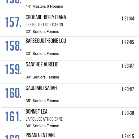
14° Masters 0 Homme
157.
CROHARE-BERLY Diana
1:21:44
LES BOULETS DE CANON
32° Seniors Femme
158.
BARBEQUOT-BORIE Lou
1:22:05
33° Seniors Femme
159.
SANCHEZ Aurelie
1:23:07
34° Seniors Femme
160.
GAUDIARD Sarah
1:23:07
35° Seniors Femme
161.
BONNET Lea
1:23:38
LA FOULEE ATHOGIENNE
36° Seniors Femme
PISANI Gentiane
1:24:15