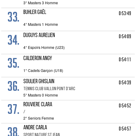
3° Masters 3 Homme
33.
BUHLER Gaël
0:53:49
4° Masters 1 Homme
34.
DUGUYS Aurelien
0:54:09
4° Espoirs Homme (U23)
35.
CALDERON Angy
0:54:11
1° Cadets Garçon (U18)
36.
SOULIER Ghislain
0:54:39
TENNIS CLUB VALLON PONT D'ARC
5° Masters 0 Homme
37.
ROUVIERE Clara
0:54:52
/
2° Seniors Femme
38.
ANDRE Carla
0:54:57
SPORT NATURE ST JEAN