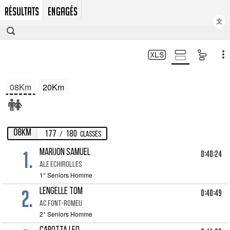
RÉSULTATS
ENGAGÉS
文
08Km
20Km
08Km
177
180
/
Classés
1.
MARIJON Samuel
0:40:24
ALE ECHIROLLES
1° Seniors Homme
2.
LENGELLE Tom
0:40:49
AC FONT-ROMEU
2° Seniors Homme