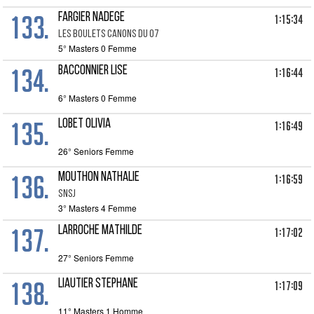
133.
FARGIER Nadege
1:15:34
LES BOULETS CANONS DU 07
5° Masters 0 Femme
134.
BACCONNIER Lise
1:16:44
6° Masters 0 Femme
135.
LOBET Olivia
1:16:49
26° Seniors Femme
136.
MOUTHON Nathalie
1:16:59
SNSJ
3° Masters 4 Femme
137.
LARROCHE MATHILDE
1:17:02
27° Seniors Femme
138.
LIAUTIER Stephane
1:17:09
11° Masters 1 Homme