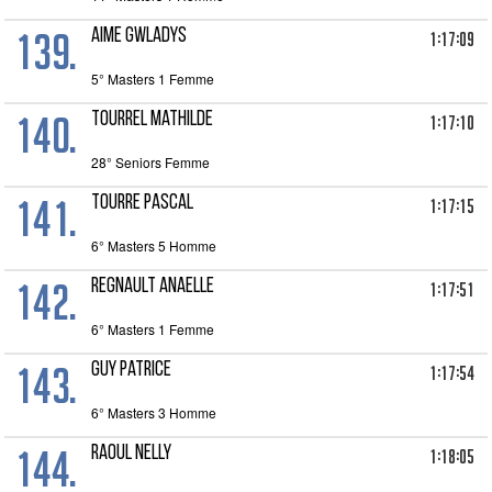
139.
AIME Gwladys
1:17:09
5° Masters 1 Femme
140.
TOURREL Mathilde
1:17:10
28° Seniors Femme
141.
TOURRE Pascal
1:17:15
6° Masters 5 Homme
142.
REGNAULT Anaelle
1:17:51
6° Masters 1 Femme
143.
GUY Patrice
1:17:54
6° Masters 3 Homme
144.
RAOUL Nelly
1:18:05