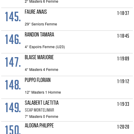
2° Masters 6 Femme
145.
FAURE Anais
1:18:37
29° Seniors Femme
146.
RANDON Tamara
1:18:45
4° Espoirs Femme (U23)
147.
BLAISE Marjorie
1:19:09
4° Masters 4 Femme
148.
PUPPO Florian
1:19:12
12° Masters 1 Homme
149.
SALABERT Laetitia
1:19:33
SCAP MONTELIMAR
7° Masters 0 Femme
150.
ALOGNA PHILIPPE
1:20:20