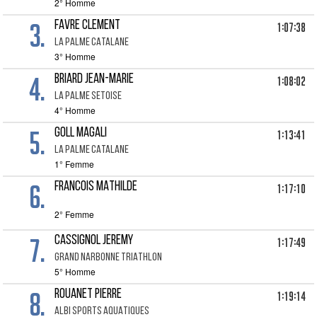
2° Homme
3.
FAVRE CLEMENT
1:07:38
LA PALME CATALANE
3° Homme
4.
BRIARD JEAN-MARIE
1:08:02
LA PALME SETOISE
4° Homme
5.
GOLL MAGALI
1:13:41
LA PALME CATALANE
1° Femme
6.
FRANCOIS MATHILDE
1:17:10
2° Femme
7.
CASSIGNOL JEREMY
1:17:49
GRAND NARBONNE TRIATHLON
5° Homme
8.
ROUANET PIERRE
1:19:14
ALBI SPORTS AQUATIQUES