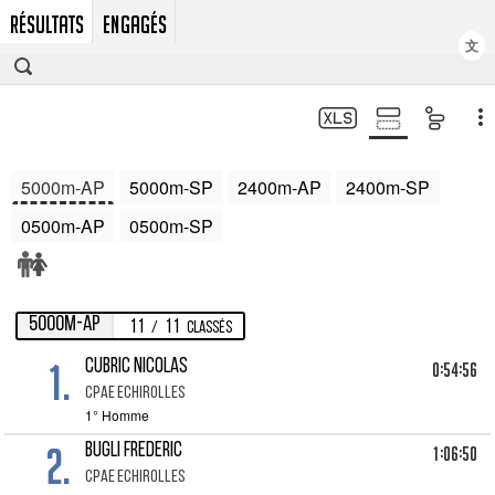
RÉSULTATS
ENGAGÉS
文
5000m-AP
5000m-SP
2400m-AP
2400m-SP
0500m-AP
0500m-SP
5000m-AP
11
11
/
Classés
1.
CUBRIC NICOLAS
0:54:56
CPAE ECHIROLLES
1° Homme
2.
BUGLI FREDERIC
1:06:50
CPAE ECHIROLLES