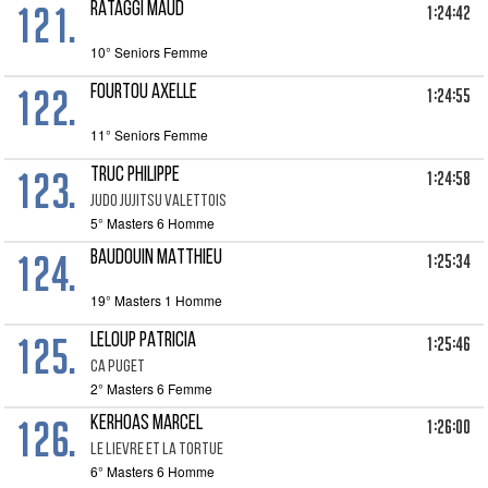
121.
RATAGGI MAUD
1:24:42
10° Seniors Femme
122.
FOURTOU AXELLE
1:24:55
11° Seniors Femme
123.
TRUC PHILIPPE
1:24:58
JUDO JUJITSU VALETTOIS
5° Masters 6 Homme
124.
BAUDOUIN MATTHIEU
1:25:34
19° Masters 1 Homme
125.
LELOUP PATRICIA
1:25:46
CA PUGET
2° Masters 6 Femme
126.
KERHOAS MARCEL
1:26:00
LE LIEVRE ET LA TORTUE
6° Masters 6 Homme