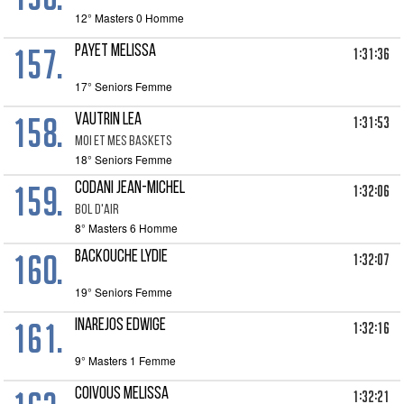
12° Masters 0 Homme
157.
PAYET MELISSA
1:31:36
17° Seniors Femme
158.
VAUTRIN LEA
1:31:53
MOI ET MES BASKETS
18° Seniors Femme
159.
CODANI JEAN-MICHEL
1:32:06
BOL D'AIR
8° Masters 6 Homme
160.
BACKOUCHE LYDIE
1:32:07
19° Seniors Femme
161.
INAREJOS EDWIGE
1:32:16
9° Masters 1 Femme
COIVOUS MELISSA
1:32:21