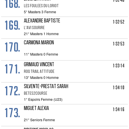
168.
1:32:46
LES FOULEES DU LORIOT
5° Masters 3 Femme
169.
ALEXANDRE BAPTISTE
1:32:52
L'AVI SOURIRE
21° Masters 1 Homme
170.
CARMONA MARION
1:32:53
11° Masters 0 Femme
171.
GRIMAUD VINCENT
1:33:14
ROQ TRAIL ATTITUDE
13° Masters 0 Homme
172.
SILVENTE-PRESTAT SARAH
1:34:10
BETES2COURSE
1° Espoirs Femme (U23)
173.
MIGUET ALEXIA
1:34:16
21° Seniors Femme