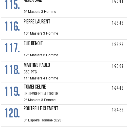
115.
AISSA SAID
1:23:11
9° Masters 3 Homme
116.
PIERRE LAURENT
1:23:16
10° Masters 3 Homme
117.
ELIE BENOIT
1:23:23
12° Masters 2 Homme
118.
MARTINS PAULO
1:23:37
CSE-PTC
11° Masters 4 Homme
119.
TOMEI CELINE
1:24:15
LE LIEVRE ET LA TORTUE
2° Masters 3 Femme
120.
POUTRELLE CLEMENT
1:24:29
3° Espoirs Homme (U23)