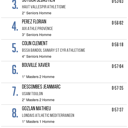
3.
SOTOCA SEBASTIEN
0:53:03
HAUT VALLESPIR ATHLETISME
2° Seniors Homme
4.
PEREZ FLORIAN
0:56:02
AIX ATHLE PROVENCE
3° Seniors Homme
5.
COLIN CLEMENT
0:56:18
BSSA BANDOL SANARY ST CYR ATHLETISME
4° Seniors Homme
6.
BOUVILLE XAVIER
0:57:04
1° Masters 2 Homme
7.
DESCOMBES JEANMARC
0:57:35
USAM TOULON
2° Masters 2 Homme
8.
GOZLAN MATHIEU
0:57:37
LONDAIS ATLHETIC MEDITERRANEEN
1° Masters 1 Homme