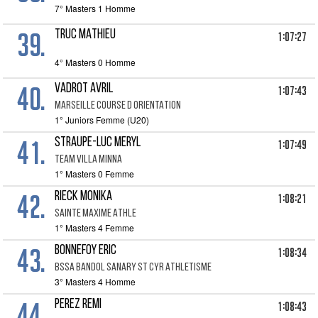
7° Masters 1 Homme
39.
TRUC MATHIEU
1:07:27
4° Masters 0 Homme
40.
VADROT AVRIL
1:07:43
MARSEILLE COURSE D ORIENTATION
1° Juniors Femme (U20)
41.
STRAUPE-LUC MERYL
1:07:49
TEAM VILLA MINNA
1° Masters 0 Femme
42.
RIECK MONIKA
1:08:21
SAINTE MAXIME ATHLE
1° Masters 4 Femme
43.
BONNEFOY ERIC
1:08:34
BSSA BANDOL SANARY ST CYR ATHLETISME
3° Masters 4 Homme
44.
PEREZ REMI
1:08:43