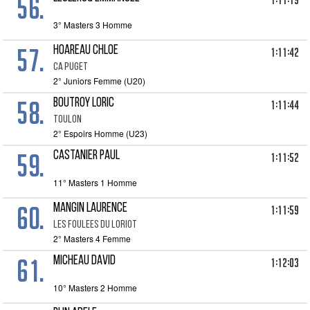
56.
1:11:19
3° Masters 3 Homme
57.
HOAREAU CHLOE
1:11:42
CA PUGET
2° Juniors Femme (U20)
58.
BOUTROY LORIC
1:11:44
TOULON
2° Espoirs Homme (U23)
59.
CASTANIER PAUL
1:11:52
11° Masters 1 Homme
60.
MANGIN LAURENCE
1:11:59
LES FOULEES DU LORIOT
2° Masters 4 Femme
61.
MICHEAU DAVID
1:12:03
10° Masters 2 Homme