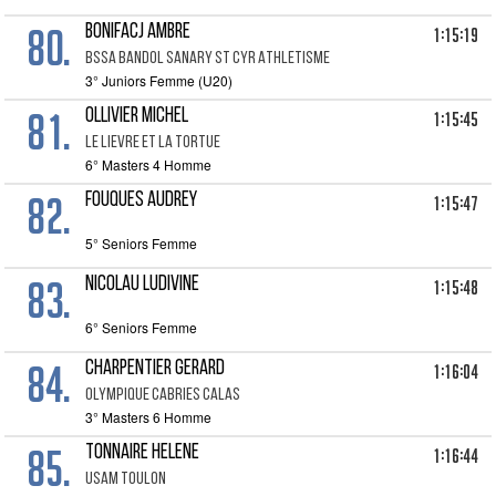
80.
BONIFACJ AMBRE
1:15:19
BSSA BANDOL SANARY ST CYR ATHLETISME
3° Juniors Femme (U20)
81.
OLLIVIER MICHEL
1:15:45
LE LIEVRE ET LA TORTUE
6° Masters 4 Homme
82.
FOUQUES AUDREY
1:15:47
5° Seniors Femme
83.
NICOLAU LUDIVINE
1:15:48
6° Seniors Femme
84.
CHARPENTIER GERARD
1:16:04
OLYMPIQUE CABRIES CALAS
3° Masters 6 Homme
85.
TONNAIRE HELENE
1:16:44
USAM TOULON