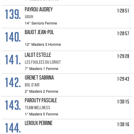
139.
PAYROU AUDREY
1:28:51
UAVH
14° Seniors Femme
140.
BAIJOT JEAN-POL
1:28:57
12° Masters 3 Homme
141.
LALOT ESTELLE
1:29:28
LES FOULEES DU LORIOT
7° Masters 1 Femme
142.
GRENET SABRINA
1:29:43
BOL D'AIR
2° Masters 2 Femme
143.
PAROUTY PASCALE
1:30:15
TEAM WELLNESS
1° Masters 5 Femme
144.
LEROUX PERRINE
1:30:16