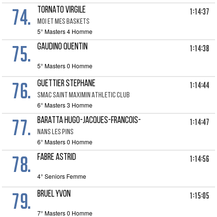
74.
TORNATO VIRGILE
1:14:37
MOI ET MES BASKETS
5° Masters 4 Homme
75.
GAUDINO QUENTIN
1:14:38
5° Masters 0 Homme
76.
GUETTIER STEPHANE
1:14:44
SMAC SAINT MAXIMIN ATHLETIC CLUB
6° Masters 3 Homme
77.
BARATTA HUGO-JACQUES-FRANCOIS-
1:14:47
NANS LES PINS
6° Masters 0 Homme
78.
FABRE ASTRID
1:14:56
4° Seniors Femme
79.
BRUEL YVON
1:15:05
7° Masters 0 Homme