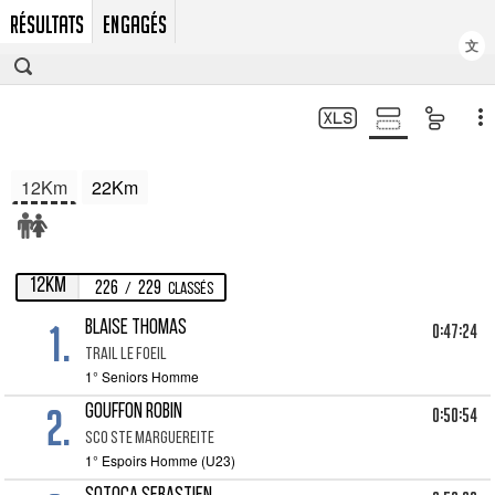
RÉSULTATS
ENGAGÉS
文
12Km
22Km
12Km
226
229
/
Classés
1.
BLAISE THOMAS
0:47:24
TRAIL LE FOEIL
1° Seniors Homme
2.
GOUFFON ROBIN
0:50:54
SCO STE MARGUEREITE
1° Espoirs Homme (U23)