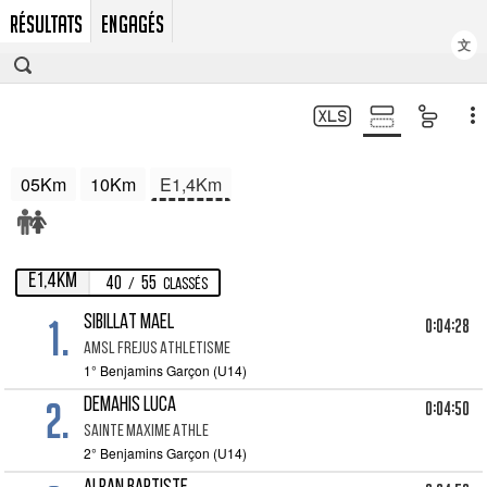
RÉSULTATS
ENGAGÉS
文
05Km
10Km
E1,4Km
E1,4Km
40
55
/
Classés
1.
SIBILLAT MAEL
0:04:28
AMSL FREJUS ATHLETISME
1° Benjamins Garçon (U14)
2.
DEMAHIS LUCA
0:04:50
SAINTE MAXIME ATHLE
2° Benjamins Garçon (U14)