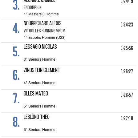
3.
ALCARAZ GABRIEL
0:24:19
ENDORPHIN
1° Masters 0 Homme
4.
NOURRICHARD ALEXIS
0:24:23
VITROLLES RUNNING VRDM
1° Espoirs Homme (U23)
5.
LESSAGIO NICOLAS
0:25:56
3° Seniors Homme
6.
ZINDSTEIN CLEMENT
0:26:27
4° Seniors Homme
7.
OLLES MATEO
0:26:57
5° Seniors Homme
8.
LEBLOND THEO
0:27:18
6° Seniors Homme