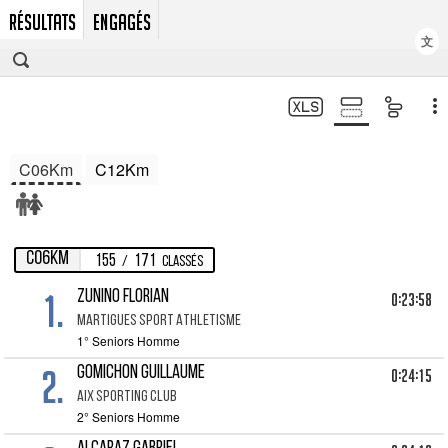
RÉSULTATS
ENGAGÉS
文
C06Km
C12Km
C06Km
155
171
/
Classés
1.
ZUNINO FLORIAN
0:23:58
MARTIGUES SPORT ATHLETISME
1° Seniors Homme
2.
GOMICHON GUILLAUME
0:24:15
AIX SPORTING CLUB
2° Seniors Homme