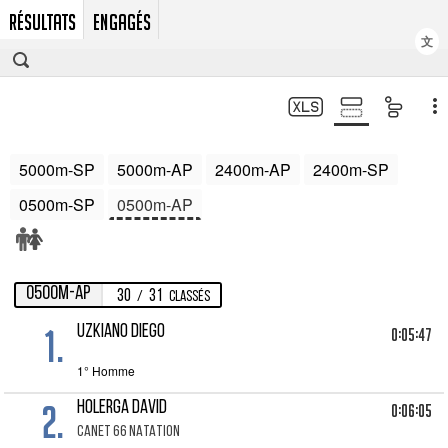
RÉSULTATS
ENGAGÉS
文
5000m-SP
5000m-AP
2400m-AP
2400m-SP
0500m-SP
0500m-AP
0500m-AP
30
31
/
Classés
1.
UZKIANO DIEGO
0:05:47
1° Homme
2.
HOLERGA DAVID
0:06:05
CANET 66 NATATION