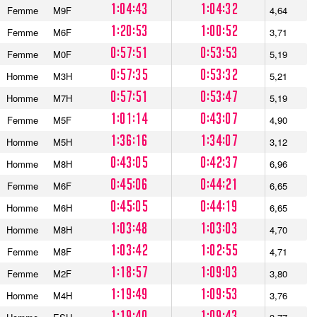
1:04:43
1:04:32
Femme
M9F
4,64
1:20:53
1:00:52
Femme
M6F
3,71
0:57:51
0:53:53
Femme
M0F
5,19
0:57:35
0:53:32
Homme
M3H
5,21
0:57:51
0:53:47
Homme
M7H
5,19
1:01:14
0:43:07
Femme
M5F
4,90
1:36:16
1:34:07
Homme
M5H
3,12
0:43:05
0:42:37
Homme
M8H
6,96
0:45:06
0:44:21
Femme
M6F
6,65
0:45:05
0:44:19
Homme
M6H
6,65
1:03:48
1:03:03
Homme
M8H
4,70
1:03:42
1:02:55
Femme
M8F
4,71
1:18:57
1:09:03
Femme
M2F
3,80
1:19:49
1:09:53
Homme
M4H
3,76
1:19:40
1:09:43