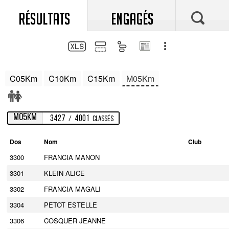
RÉSULTATS
ENGAGÉS
C05Km
C10Km
C15Km
M05Km
M05Km
3427
4001
/
Classés
Dos
Nom
Club
3300
FRANCIA MANON
3301
KLEIN ALICE
3302
FRANCIA MAGALI
3304
PETOT ESTELLE
3306
COSQUER JEANNE