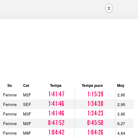
文
Sx
Cat
Temps
Temps puce
Moy
1:41:47
1:15:39
Femme
M2F
2,95
1:41:46
1:34:30
Femme
SEF
2,95
1:41:46
1:34:23
Femme
M3F
2,95
0:47:52
0:45:50
Femme
M2F
6,27
1:04:42
1:04:26
Femme
M8F
4,64