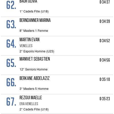
62.
BAUR OLIVIA
0:34:37
1° Cadets Fille (U18)
63.
BERNDANNER MARINA
0:34:39
8° Masters 1 Femme
64.
MARTIN EVAN
0:34:52
VENELLES
2° Espoirs Homme (U23)
65.
MANIVET SEBASTIEN
0:34:56
12° Seniors Homme
66.
BERKANE ABDELAZIZ
0:35:10
3° Masters 5 Homme
67.
REZGUI MAELLE
0:35:23
ERA VENELLES
2° Cadets Fille (U18)