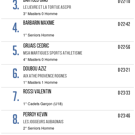
3.
BARTOLO GINO
0:22:10
LE LIEVRE ET LA TORTUE ASCPR
3° Masters 0 Homme
4.
BARBARIN MAXIME
0:22:42
1° Seniors Homme
5.
GRUAIS CEDRIC
0:22:56
MSA MARTIGUES SPORTS ATHLETISME
4° Masters 0 Homme
6.
DOUBOU AZIZ
0:23:21
AIX ATHE PROVENCE ROGNES
1° Masters 1 Homme
7.
ROSSI VALENTIN
0:23:33
1° Cadets Garçon (U18)
8.
PERROY KEVIN
0:23:46
LES JOGGEURS AUBAGNAIS
2° Seniors Homme