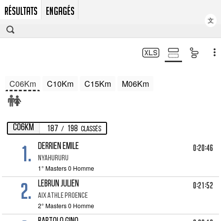
RÉSULTATS
ENGAGÉS
文
C06Km
C10Km
C15Km
M06Km
C06Km
187
198
/
Classés
1.
DERRIEN EMILE
0:20:46
NYAHURURU
1° Masters 0 Homme
2.
LEBRUN JULIEN
0:21:52
AIX ATHLE PROENCE
2° Masters 0 Homme