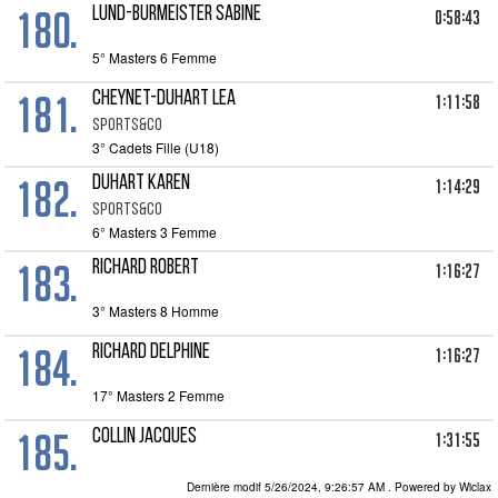
180.
LUND-BURMEISTER SABINE
0:58:43
5° Masters 6 Femme
181.
CHEYNET-DUHART LEA
1:11:58
SPORTS&CO
3° Cadets Fille (U18)
182.
DUHART KAREN
1:14:29
SPORTS&CO
6° Masters 3 Femme
183.
RICHARD ROBERT
1:16:27
3° Masters 8 Homme
184.
RICHARD DELPHINE
1:16:27
17° Masters 2 Femme
185.
COLLIN JACQUES
1:31:55
5° Masters 5 Homme
Dernière modif 5/26/2024, 9:26:57 AM
. Powered by Wiclax