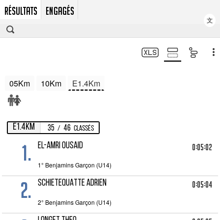
RÉSULTATS
ENGAGÉS
文
05Km
10Km
E1.4Km
E1.4Km
35
46
/
Classés
1.
EL-AMRI OUSAID
0:05:02
1° Benjamins Garçon (U14)
2.
SCHIETEQUATTE ADRIEN
0:05:04
2° Benjamins Garçon (U14)