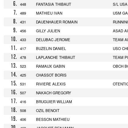
6.
448
FANTASIA THIBAUT
S/L US
7.
489
MATHIEU IVAN
USM G
8.
431
DAUENHAUER ROMAIN
RUNNIN
9.
456
GILLY JULIEN
ASAD A
10.
433
DELUBAC JEROME
TEAM A
11.
417
BUZELIN DANIEL
USO CH
12.
478
LAPLANCHE THIBAUT
TEAM P
13.
523
RAMAUX GABIN
OBCH B
14.
425
CHASSOT BORIS
15.
531
RIVIERE ALEXIS
OTENTI
16.
507
NAKACH GREGORY
17.
416
BRUGUIER WILLIAM
18.
508
OZIL BENOIT
19.
406
BESSON MATHIEU
20.