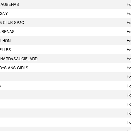
A AUBENAS
H
AGNY
H
G CLUB SP3C
H
UBENAS
H
ILHON
H
ELLES
H
INARD&SAUCIFLARD
H
OYS ANS GIRLS
H
H
C
H
H
H
H
H