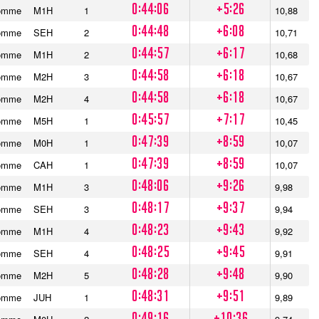
0:44:06
+5:26
omme
M1H
1
10,88
0:44:48
+6:08
omme
SEH
2
10,71
0:44:57
+6:17
omme
M1H
2
10,68
0:44:58
+6:18
omme
M2H
3
10,67
0:44:58
+6:18
omme
M2H
4
10,67
0:45:57
+7:17
omme
M5H
1
10,45
0:47:39
+8:59
omme
M0H
1
10,07
0:47:39
+8:59
omme
CAH
1
10,07
0:48:06
+9:26
omme
M1H
3
9,98
0:48:17
+9:37
omme
SEH
3
9,94
0:48:23
+9:43
omme
M1H
4
9,92
0:48:25
+9:45
omme
SEH
4
9,91
0:48:28
+9:48
omme
M2H
5
9,90
0:48:31
+9:51
omme
JUH
1
9,89
0:49:16
+10:36