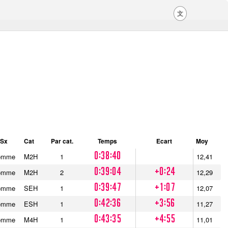
文
Sx
Cat
Par cat.
Temps
Ecart
Moy
0:38:40
omme
M2H
1
12,41
0:39:04
+0:24
omme
M2H
2
12,29
0:39:47
+1:07
omme
SEH
1
12,07
0:42:36
+3:56
omme
ESH
1
11,27
0:43:35
+4:55
omme
M4H
1
11,01