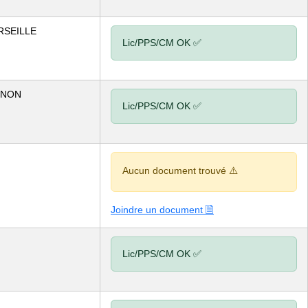
RSEILLE
Lic/PPS/CM OK ✅
RNON
Lic/PPS/CM OK ✅
Aucun document trouvé ⚠️
Joindre un document 🗎
Lic/PPS/CM OK ✅