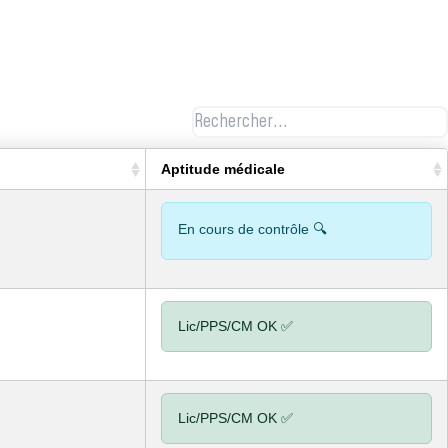
Aptitude médicale
En cours de contrôle 🔍
Lic/PPS/CM OK ✅
Lic/PPS/CM OK ✅