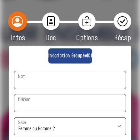
Infos
Doc
Options
Récap
Inscription Groupée
ICI
Nom
Prénom
Sexe