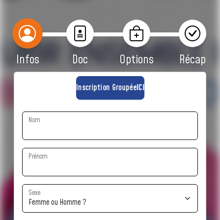
Infos
Doc
Options
Récap
Inscription Groupée
ICI
Nom
Prénom
Sexe